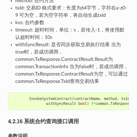
method: 合约方法
txId: 交易ID 格式要求：长度为64字节，字符在a-z0-
9 可为空，若为空字符串，将自动生成txId
kvs: 合约参数
timeout: 超时时间，单位：s，若传入-1，将使用默
认超时时间：10s
withSyncResult: 是否同步获取交易执行结果 当为
true时，若成功调用，
common.TxResponse.ContractResult.Result为
common.TransactionInfo 当为false时，若成功调用，
common.TxResponse.ContractResult为空，可以通过
common.TxResponse.TxId查询交易结果
InvokeSystemContract
(
contractName
,
method
,
txId
st
withSyncResult
bool
)
(
*
common
.
TxResponse
,
4.2.16 系统合约查询接口调用
参数说明