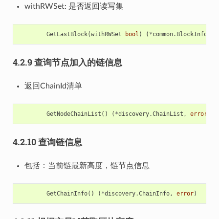
withRWSet: 是否返回读写集
GetLastBlock
(
withRWSet
bool
)
(
*
common
.
BlockInfo
,
e
4.2.9 查询节点加入的链信息
返回ChainId清单
GetNodeChainList
()
(
*
discovery
.
ChainList
,
error
)
4.2.10 查询链信息
包括：当前链最新高度，链节点信息
GetChainInfo
()
(
*
discovery
.
ChainInfo
,
error
)