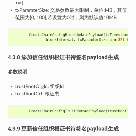
+∞]
txParamterSize: 交易参数最大限制，单位:MB，其值
范围为[0, 100],若设置为0时，则为默认值10MB
CreateChainConfigBlockUpdatePayload
(
txTimestampVer
blockInterval
,
txParamterSize
uint32
)
(
*
co
4.3.8 添加信任组织根证书待签名payload生成
参数说明
trustRootOrgId: 组织Id
trustRootCrt: 根证书
CreateChainConfigTrustRootAddPayload
(
trustRootOrgI
4.3.9 更新信任组织根证书待签名payload生成