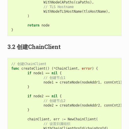
WithNodeCAPaths
(
caPaths
),
// TLS Hostname
WithNodeTLSHostName
(
tlsHostName
),
)
return
node
}
3.2 创建ChainClient
// 创建ChainClient
func
createClient
()
(
*
ChainClient
,
error
)
{
if
node1
==
nil
{
// 创建节点1
node1
=
createNode
(
nodeAddr1
,
connCnt1
)
}
if
node2
==
nil
{
// 创建节点2
node2
=
createNode
(
nodeAddr2
,
connCnt2
)
}
chainClient
,
err
:=
NewChainClient
(
// 设置归属组织
WithChainClientOrgId
(
chainOrgId
),