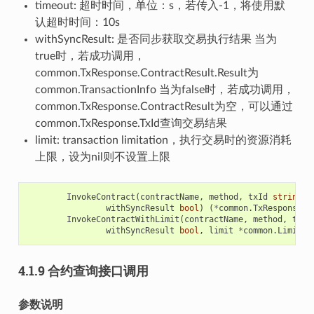
timeout: 超时时间，单位：s，若传入-1，将使用默
认超时时间：10s
withSyncResult: 是否同步获取交易执行结果 当为
true时，若成功调用，
common.TxResponse.ContractResult.Result为
common.TransactionInfo 当为false时，若成功调用，
common.TxResponse.ContractResult为空，可以通过
common.TxResponse.TxId查询交易结果
limit: transaction limitation，执行交易时的资源消耗
上限，设为nil则不设置上限
InvokeContract
(
contractName
,
method
,
txId
string
,
withSyncResult
bool
)
(
*
common
.
TxResponse
,
InvokeContractWithLimit
(
contractName
,
method
,
txId
withSyncResult
bool
,
limit
*
common
.
Limit
)
4.1.9 合约查询接口调用
参数说明