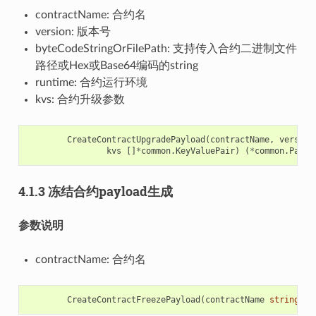
contractName: 合约名
version: 版本号
byteCodeStringOrFilePath: 支持传入合约二进制文件
路径或Hex或Base64编码的string
runtime: 合约运行环境
kvs: 合约升级参数
CreateContractUpgradePayload
(
contractName
,
version
kvs
[]
*
common
.
KeyValuePair
)
(
*
common
.
Paylo
4.1.3 冻结合约payload生成
参数说明
contractName: 合约名
CreateContractFreezePayload
(
contractName
string
)
(