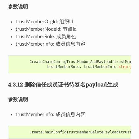
参数说明
trustMemberOrgId: 组织Id
trustMemberNodeId: 节点Id
trustMemberRole: 成员角色
trustMemberInfo: 成员信息内容
CreateChainConfigTrustMemberAddPayload
(
trustMember
trustMemberRole
,
trustMemberInfo
string
)
(
4.3.12 删除信任成员证书待签名payload生成
参数说明
trustMemberInfo: 成员信息内容
CreateChainConfigTrustMemberDeletePayload
(
trustMem