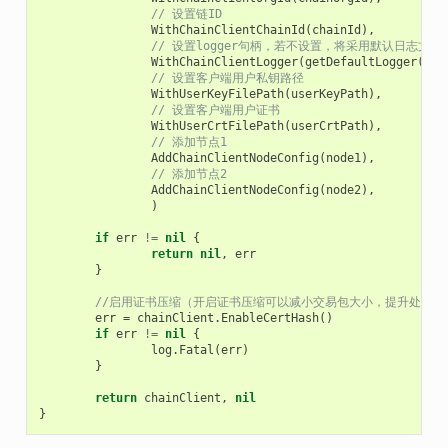
// 设置链ID
WithChainClientChainId
(
chainId
),
// 设置logger句柄，若不设置，将采用默认日志文件
WithChainClientLogger
(
getDefaultLogger
()),
// 设置客户端用户私钥路径
WithUserKeyFilePath
(
userKeyPath
),
// 设置客户端用户证书
WithUserCrtFilePath
(
userCrtPath
),
// 添加节点1
AddChainClientNodeConfig
(
node1
),
// 添加节点2
AddChainClientNodeConfig
(
node2
),
)
if
err
!=
nil
{
return
nil
,
err
}
//启用证书压缩（开启证书压缩可以减小交易包大小，提升处理性
err
=
chainClient
.
EnableCertHash
()
if
err
!=
nil
{
log
.
Fatal
(
err
)
}
return
chainClient
,
nil
}