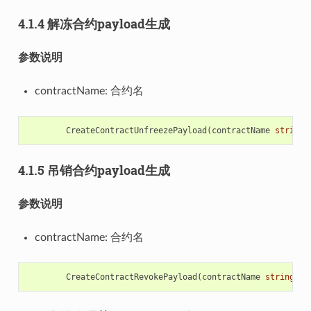
4.1.4 解冻合约payload生成
参数说明
contractName: 合约名
CreateContractUnfreezePayload
(
contractName
string
)
4.1.5 吊销合约payload生成
参数说明
contractName: 合约名
CreateContractRevokePayload
(
contractName
string
)
(