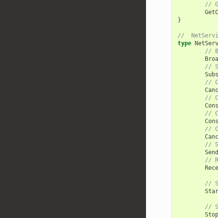
// 
Get
}
//  NetServ
type
NetSer
// 
Bro
// 
Sub
// 
Can
// 
Con
// 
Con
// 
Can
// 
Sen
// 
Rec
// 
Sta
// 
Sto