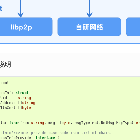
说明
tocol
odeInfo
struct
{
eUid
string
eAddress
[]
string
eTlsCert
[]
byte
dler
func
(
from
string
,
msg
[]
byte
,
msgType
net
.
NetMsg_MsgType
)
e
esInfoProvider provide base node info list of chain.
odesInfoProvider
interface
{