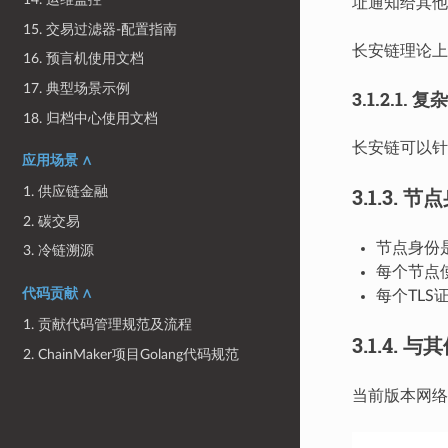
址通知给其他
15. 交易过滤器-配置指南
长安链理论上
16. 预言机使用文档
17. 典型场景示例
3.1.2.1.
复杂
18. 归档中心使用文档
长安链可以针
应用场景 ∧
1. 供应链金融
3.1.3.
节点
2. 碳交易
节点身份
3. 冷链溯源
每个节点
代码贡献 ∧
每个TL
1. 贡献代码管理规范及流程
3.1.4.
与其
2. ChainMaker项目Golang代码规范
当前版本网络