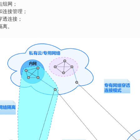
点组网；
和连接管理；
穿透连接；
隔离。