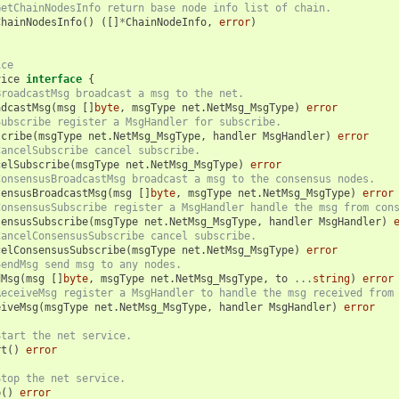
GetChainNodesInfo return base node info list of chain.
ChainNodesInfo
()
([]
*
ChainNodeInfo
,
error
)
ice
vice
interface
{
BroadcastMsg broadcast a msg to the net.
adcastMsg
(
msg
[]
byte
,
msgType
net
.
NetMsg_MsgType
)
error
Subscribe register a MsgHandler for subscribe.
scribe
(
msgType
net
.
NetMsg_MsgType
,
handler
MsgHandler
)
error
CancelSubscribe cancel subscribe.
celSubscribe
(
msgType
net
.
NetMsg_MsgType
)
error
ConsensusBroadcastMsg broadcast a msg to the consensus nodes.
sensusBroadcastMsg
(
msg
[]
byte
,
msgType
net
.
NetMsg_MsgType
)
error
ConsensusSubscribe register a MsgHandler handle the msg from con
sensusSubscribe
(
msgType
net
.
NetMsg_MsgType
,
handler
MsgHandler
)
CancelConsensusSubscribe cancel subscribe.
celConsensusSubscribe
(
msgType
net
.
NetMsg_MsgType
)
error
SendMsg send msg to any nodes.
dMsg
(
msg
[]
byte
,
msgType
net
.
NetMsg_MsgType
,
to
...
string
)
error
ReceiveMsg register a MsgHandler to handle the msg received from
eiveMsg
(
msgType
net
.
NetMsg_MsgType
,
handler
MsgHandler
)
error
Start the net service.
rt
()
error
Stop the net service.
p
()
error