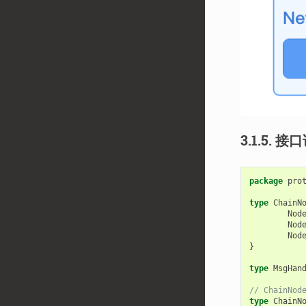
3.1.5.
接口
package
pro
type
ChainN
Nod
Nod
Nod
}
type
MsgHan
// ChainNod
type
ChainN