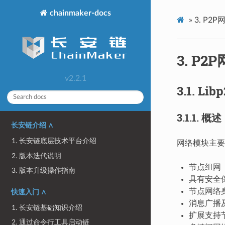
chainmaker-docs
»
3.
P2P
3.
P2P
v2.2.1
3.1.
Libp
3.1.1.
概述
长安链介绍 ∧
1. 长安链底层技术平台介绍
网络模块主要
2. 版本迭代说明
节点组网
3. 版本升级操作指南
具有安全
节点网络
快速入门 ∧
消息广播及
1. 长安链基础知识介绍
扩展支持
2. 通过命令行工具启动链