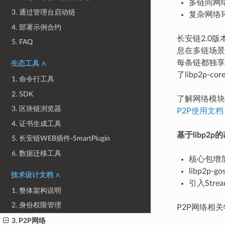
多链间网
3. 通过管理台启动链
复杂网络
4. 部署示例合约
长安链2.0
5. FAQ
息在多链场景下
每条链都独享
生态工具 ∧
了libp2p
1. 命令行工具
2. SDK
了解网络模块
3. 区块链浏览器
P2P使用文档
4. 证书生成工具
基于libp2p的
5. 长安链WEB插件-SmartPlugin
6. 数据迁移工具
核心包增
libp2
技术设计文档 ∧
引入Str
1. 整体架构说明
2. 身份权限管理
P2P网络相
3. P2P网络