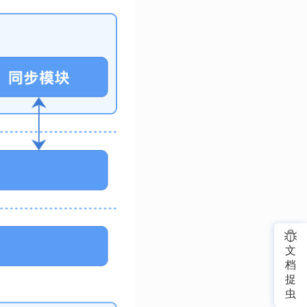
文
档
捉
虫