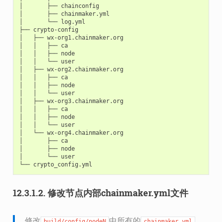
│
├──
chainconfig

│
├──
chainmaker.yml

│
└──
log.yml

├──
crypto-config

│
├──
wx-org1.chainmaker.org

│
│
├──
ca

│
│
├──
node

│
│
└──
user

│
├──
wx-org2.chainmaker.org

│
│
├──
ca

│
│
├──
node

│
│
└──
user

│
├──
wx-org3.chainmaker.org

│
│
├──
ca

│
│
├──
node

│
│
└──
user

│
└──
wx-org4.chainmaker.org

│
├──
ca

│
├──
node

│
└──
user

└──
12.3.1.2.
修改节点内部chainmaker.yml文件
修改
中所有的
build/config/nodeN
chainmaker.yml