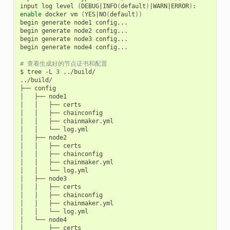
input
log
level
(
DEBUG
|
INFO
(
default
)
|
WARN
|
ERROR
)
enable
docker
vm
(
YES
|
NO
(
default
))
begin
generate
node1
config...

begin
generate
node2
config...

begin
generate
node3
config...

begin
generate
node4
config...

# 查看生成好的节点证书和配置
$
tree
-L
3
../build/

../build/

├──
config

│
├──
node1

│
│
├──
certs

│
│
├──
chainconfig

│
│
├──
chainmaker.yml

│
│
└──
log.yml

│
├──
node2

│
│
├──
certs

│
│
├──
chainconfig

│
│
├──
chainmaker.yml

│
│
└──
log.yml

│
├──
node3

│
│
├──
certs

│
│
├──
chainconfig

│
│
├──
chainmaker.yml

│
│
└──
log.yml

│
└──
node4

│
├──
certs
