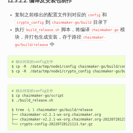
12.3.2.2.
编译及安装包制作
复制之前移出的配置文件到对应的
和
config
到
目录下
crypto_config
chainmaker-go/build
执行
脚本，将编译
模
build_release.sh
chainmaker-go
块，并打包生成安装，存于路径
chainmaker-
中
go/build/release
# 移出对应的config文件
$
cp
-R
/data/tmp/node1/config
chainmaker-go/build/config

$
cp
-R
/data/tmp/node1/crypto_config
# 移出对应的config文件
$
cp
chainmaker-go/script

$
./build_release.sh

$
tree
-L
1
chainmaker-go/build/release

├──
chainmaker-v2.2.1-wx-org.chainmaker.org

├──
chainmaker-v2.2.1-wx-org.chainmaker.org-20220728121113-
└──