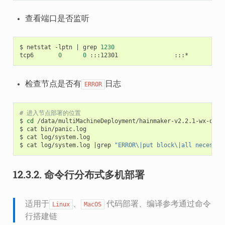
查看端口是否监听
$
netstat
-lptn
|
grep
1230
tcp6
0
0
:::12301
:::*
检查节点是否有
日志
ERROR
# 进入节点部署的位置
$
cd
/data/multiMachineDeployment/hainmaker-v2.2.1-wx-orgN.
$
cat
bin/panic.log

$
cat
log/system.log

$
cat
log/system.log
|
grep
"ERROR\|put block\|all necessar
12.3.2.
命令行分布式多机部署
适用于
、
代码部署、编译参考通过命令
Linux
MacOS
行搭建链