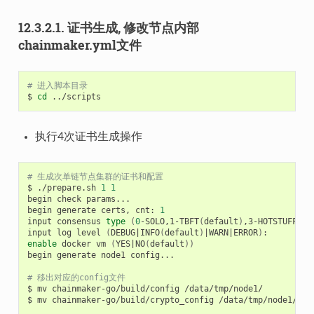
12.3.2.1.
证书生成, 修改节点内部
chainmaker.yml文件
# 进入脚本目录
$
cd
执行4次证书生成操作
# 生成次单链节点集群的证书和配置
$
./prepare.sh
1
1
begin
check
params...

begin
generate
certs,
cnt:
1
input
consensus
type
(
0
-SOLO,1-TBFT
(
default
)
,3-HOTSTUFF,4-
input
log
level
(
DEBUG
|
INFO
(
default
)
|
WARN
|
ERROR
)
enable
docker
vm
(
YES
|
NO
(
default
))
begin
generate
node1
config...

# 移出对应的config文件
$
mv
chainmaker-go/build/config
/data/tmp/node1/

$
mv
chainmaker-go/build/crypto_config