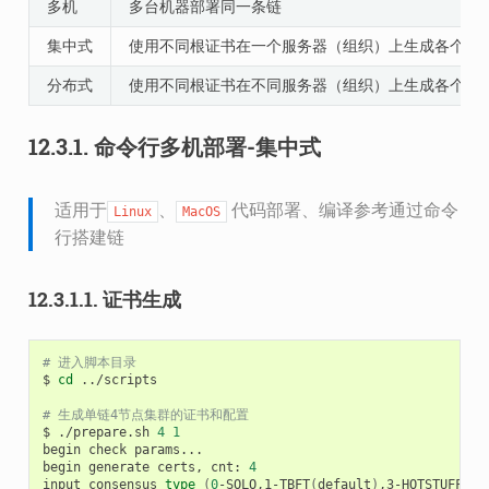
多机
多台机器部署同一条链
集中式
使用不同根证书在一个服务器（组织）上生成各个节
分布式
使用不同根证书在不同服务器（组织）上生成各个节
12.3.1.
命令行多机部署-集中式
适用于
、
代码部署、编译参考通过命令
Linux
MacOS
行搭建链
12.3.1.1.
证书生成
# 进入脚本目录
$
cd
../scripts

# 生成单链4节点集群的证书和配置
$
./prepare.sh
4
1
begin
check
params...

begin
generate
certs,
cnt:
4
input
consensus
type
(
0
-SOLO,1-TBFT
(
default
)
,3-HOTSTUFF,4-