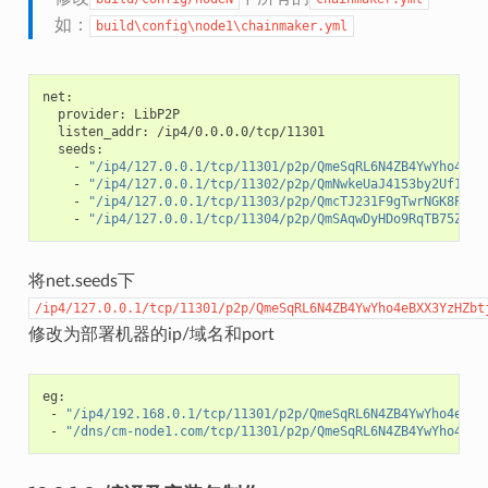
如：
build\config\node1\chainmaker.yml
provider:
listen_addr:
-
"/ip4/127.0.0.1/tcp/11301/p2p/QmeSqRL6N4ZB4YwYho4eBX
-
"/ip4/127.0.0.1/tcp/11302/p2p/QmNwkeUaJ4153by2Uf1GDs
-
"/ip4/127.0.0.1/tcp/11303/p2p/QmcTJ231F9gTwrNGK8Pm4r
-
"/ip4/127.0.0.1/tcp/11304/p2p/QmSAqwDyHDo9RqTB75ZkKi
将net.seeds下
/ip4/127.0.0.1/tcp/11301/p2p/QmeSqRL6N4ZB4YwYho4eBXX3YzHZbt
修改为部署机器的ip/域名和port
-
"/ip4/192.168.0.1/tcp/11301/p2p/QmeSqRL6N4ZB4YwYho4eBXX
-
"/dns/cm-node1.com/tcp/11301/p2p/QmeSqRL6N4ZB4YwYho4eBX