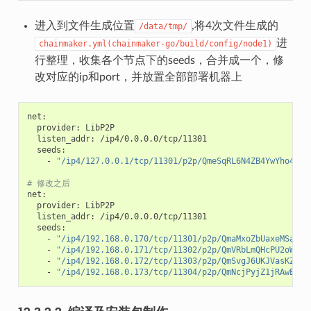
进入到文件生成位置
,将4次文件生成的
/data/tmp/
进
chainmaker.yml(chainmaker-go/build/config/node1)
行整理，收集各个节点下的seeds，合并成一个，修
改对应的ip和port，并放置全部部署机器上
provider:
listen_addr:
-
"/ip4/127.0.0.1/tcp/11301/p2p/QmeSqRL6N4ZB4YwYho4eBX
# 修改之后    
provider:
listen_addr:
-
"/ip4/192.168.0.170/tcp/11301/p2p/QmaMxoZbUaxeMSaSY5
-
"/ip4/192.168.0.171/tcp/11302/p2p/QmVRbLmQHcPU2oWpgu
-
"/ip4/192.168.0.172/tcp/11303/p2p/QmSvgJ6UKJVasKZkbt
-
"/ip4/192.168.0.173/tcp/11304/p2p/QmNcjPyjZ1jRAwEj6u