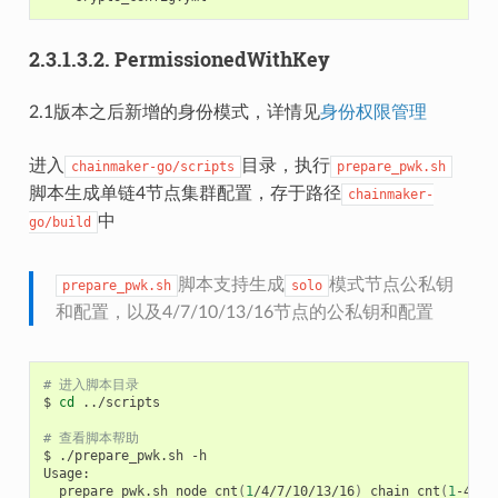
2.3.1.3.2.
PermissionedWithKey
2.1版本之后新增的身份模式，详情见
身份权限管理
进入
目录，执行
chainmaker-go/scripts
prepare_pwk.sh
脚本生成单链4节点集群配置，存于路径
chainmaker-
中
go/build
脚本支持生成
模式节点公私钥
prepare_pwk.sh
solo
和配置，以及4/7/10/13/16节点的公私钥和配置
# 进入脚本目录
$
cd
../scripts

# 查看脚本帮助
$
./prepare_pwk.sh
-h

prepare_pwk.sh
node_cnt
(
1
/4/7/10/13/16
)
chain_cnt
(
1
-4
)
p