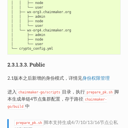
│
│
├──
node

│
│
└──
user

│
├──
wx-org3.chainmaker.org

│
│
├──
admin

│
│
├──
node

│
│
└──
user

│
└──
wx-org4.chainmaker.org

│
├──
admin

│
├──
node

│
└──
user

└──
2.3.1.3.3.
Public
2.1版本之后新增的身份模式，详情见
身份权限管理
进入
目录，执行
脚
chainmaker-go/scripts
prepare_pk.sh
本生成单链4节点集群配置，存于路径
chainmaker-
中
go/build
脚本支持生成4/7/10/13/16节点公私
prepare_pk.sh