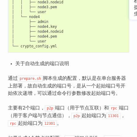
│
│
├──
node3.nodeid

│
│
├──
node3.pem

│
│
└──
user

│
└──
node4

│
├──
admin

│
├──
node4.key

│
├──
node4.nodeid

│
├──
node4.pem

│
└──
user

└──
crypto_config.yml
关于自动生成的端口说明
通过
脚本生成的配置，默认是在单台服务器
prepare.sh
上部署，故自动生成的端口号，是从一个起始端口号开
始依次递增，可以通过命令行参数修改起始端口号。
主要有2个端口，
端口（用于节点互联）和
端口
p2p
rpc
（用于客户端与节点通信），
起始端口为
，
p2p
11301
起始端口为
。
rpc
12301