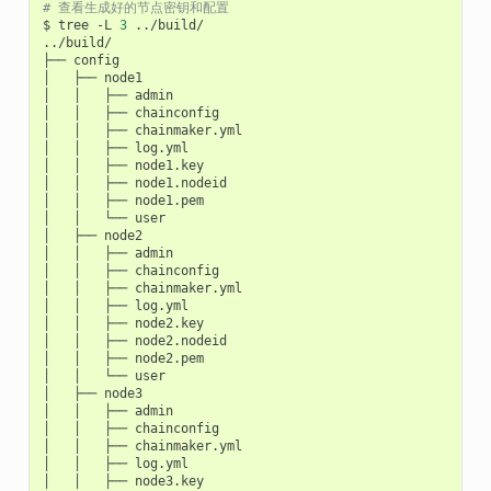
# 查看生成好的节点密钥和配置
$
tree
-L
3
../build/

../build/

├──
config

│
├──
node1

│
│
├──
admin

│
│
├──
chainconfig

│
│
├──
chainmaker.yml

│
│
├──
log.yml

│
│
├──
node1.key

│
│
├──
node1.nodeid

│
│
├──
node1.pem

│
│
└──
user

│
├──
node2

│
│
├──
admin

│
│
├──
chainconfig

│
│
├──
chainmaker.yml

│
│
├──
log.yml

│
│
├──
node2.key

│
│
├──
node2.nodeid

│
│
├──
node2.pem

│
│
└──
user

│
├──
node3

│
│
├──
admin

│
│
├──
chainconfig

│
│
├──
chainmaker.yml

│
│
├──
log.yml

│
│
├──
node3.key
