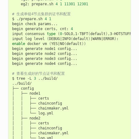
eg2:
prepare.sh
4
1
11301
12301
# 生成单链4节点集群的证书和配置
$
./prepare.sh
4
1
begin
check
params...

begin
generate
certs,
cnt:
4
input
consensus
type
(
0
-SOLO,1-TBFT
(
default
)
,3-HOTSTUFF,4-
input
log
level
(
DEBUG
|
INFO
(
default
)
|
WARN
|
ERROR
)
enable
docker
vm
(
YES
|
NO
(
default
))
begin
generate
node1
config...

begin
generate
node2
config...

begin
generate
node3
config...

begin
generate
node4
config...

# 查看生成好的节点证书和配置
$
tree
-L
3
../build/

../build/

├──
config

│
├──
node1

│
│
├──
certs

│
│
├──
chainconfig

│
│
├──
chainmaker.yml

│
│
└──
log.yml

│
├──
node2

│
│
├──
certs

│
│
├──
chainconfig

│
│
├──
chainmaker.yml

│
│
└──
log.yml
