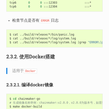
tcp6
0
0
:::12303
:::*
tcp6
0
0
:::12304
:::*
检查节点是否有
日志
ERROR
$
cat
../build/release/*/bin/panic.log

$
cat
../build/release/*/log/system.log

$
cat
../build/release/*/log/system.log
|
grep
"ERROR\|put 
2.3.2.
使用Docker搭建
适用于
Docker
2.3.2.1.
编译docker镜像
$
cd
# 生成镜像名称举例：chainmaker:v2.0.0，v2.0.0为版本号，如需要修
$
make