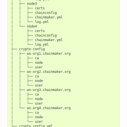
│
├──
node3

│
│
├──
certs

│
│
├──
chainconfig

│
│
├──
chainmaker.yml

│
│
└──
log.yml

│
└──
node4

│
├──
certs

│
├──
chainconfig

│
├──
chainmaker.yml

│
└──
log.yml

├──
crypto-config

│
├──
wx-org1.chainmaker.org

│
│
├──
ca

│
│
├──
node

│
│
└──
user

│
├──
wx-org2.chainmaker.org

│
│
├──
ca

│
│
├──
node

│
│
└──
user

│
├──
wx-org3.chainmaker.org

│
│
├──
ca

│
│
├──
node

│
│
└──
user

│
└──
wx-org4.chainmaker.org

│
├──
ca

│
├──
node

│
└──
user

└──