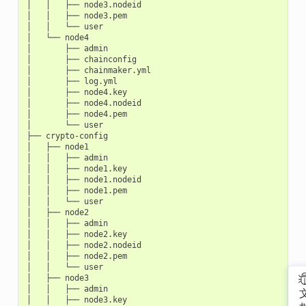
│
│
├──
node3.nodeid

│
│
├──
node3.pem

│
│
└──
user

│
└──
node4

│
├──
admin

│
├──
chainconfig

│
├──
chainmaker.yml

│
├──
log.yml

│
├──
node4.key

│
├──
node4.nodeid

│
├──
node4.pem

│
└──
user

├──
crypto-config

│
├──
node1

│
│
├──
admin

│
│
├──
node1.key

│
│
├──
node1.nodeid

│
│
├──
node1.pem

│
│
└──
user

│
├──
node2

│
│
├──
admin

│
│
├──
node2.key

│
│
├──
node2.nodeid

│
│
├──
node2.pem

│
│
└──
user

│
├──
node3

│
│
├──
admin

│
│
├──
node3.key
