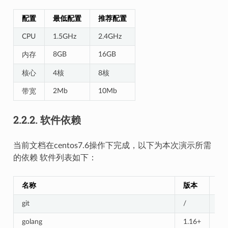
配置
最低配置
推荐配置
CPU
1.5GHz
2.4GHz
8GB
16GB
内存
核心
4核
8核
2Mb
10Mb
带宽
2.2.2.
软件依赖
当前文档在centos7.6操作下完成，以下为本次演示所需
的依赖 软件列表如下：
名称
版本
描
git
/
源
golang
1.16+
编