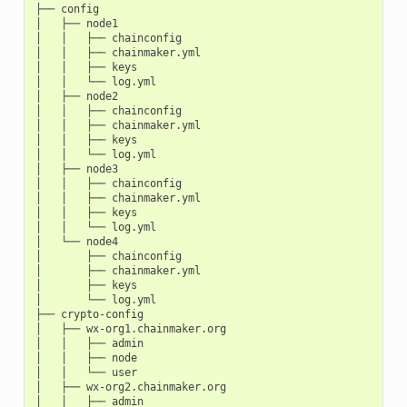
├──
config

│
├──
node1

│
│
├──
chainconfig

│
│
├──
chainmaker.yml

│
│
├──
keys

│
│
└──
log.yml

│
├──
node2

│
│
├──
chainconfig

│
│
├──
chainmaker.yml

│
│
├──
keys

│
│
└──
log.yml

│
├──
node3

│
│
├──
chainconfig

│
│
├──
chainmaker.yml

│
│
├──
keys

│
│
└──
log.yml

│
└──
node4

│
├──
chainconfig

│
├──
chainmaker.yml

│
├──
keys

│
└──
log.yml

├──
crypto-config

│
├──
wx-org1.chainmaker.org

│
│
├──
admin

│
│
├──
node

│
│
└──
user

│
├──
wx-org2.chainmaker.org

│
│
├──
admin
