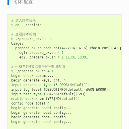
钥和配置
# 进入脚本目录
$
cd
../scripts

# 查看脚本帮助
$
./prepare_pk.sh
-h

prepare_pk.sh
node_cnt
(
4
/7/10/13/16
)
chain_cnt
(
1
-4
)
p2p_
eg1:
prepare_pk.sh
4
1
eg2:
prepare_pk.sh
4
1
11301
12301
# 生成单链4节点集群的密钥和配置
$
./prepare_pk.sh
4
1
begin
check
params...

begin
generate
keys,
cnt:
4
input
consensus
type
(
5
-DPOS
(
default
))
:

input
log
level
(
DEBUG
|
INFO
(
default
)
|
WARN
|
ERROR
)
:

input
hash
type
(
SHA256
(
default
)
|
SM3
)
enable
docker
vm
(
YES
|
NO
(
default
))
config
node
total
4
begin
generate
node1
config...

begin
generate
node2
config...

begin
generate
node3
config...

begin
generate
node4
config...
