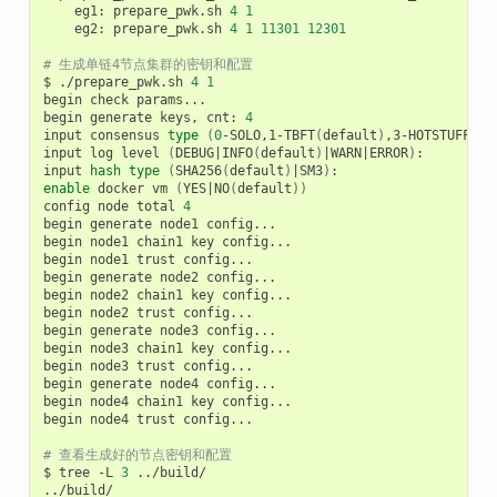
eg1:
prepare_pwk.sh
4
1
eg2:
prepare_pwk.sh
4
1
11301
12301
# 生成单链4节点集群的密钥和配置
$
./prepare_pwk.sh
4
1
begin
check
params...

begin
generate
keys,
cnt:
4
input
consensus
type
(
0
-SOLO,1-TBFT
(
default
)
,3-HOTSTUFF,4-
input
log
level
(
DEBUG
|
INFO
(
default
)
|
WARN
|
ERROR
)
:

input
hash
type
(
SHA256
(
default
)
|
SM3
)
enable
docker
vm
(
YES
|
NO
(
default
))
config
node
total
4
begin
generate
node1
config...

begin
node1
chain1
key
config...

begin
node1
trust
config...

begin
generate
node2
config...

begin
node2
chain1
key
config...

begin
node2
trust
config...

begin
generate
node3
config...

begin
node3
chain1
key
config...

begin
node3
trust
config...

begin
generate
node4
config...

begin
node4
chain1
key
config...

begin
node4
trust
config...

# 查看生成好的节点密钥和配置
$
tree
-L
3
../build/

../build/
