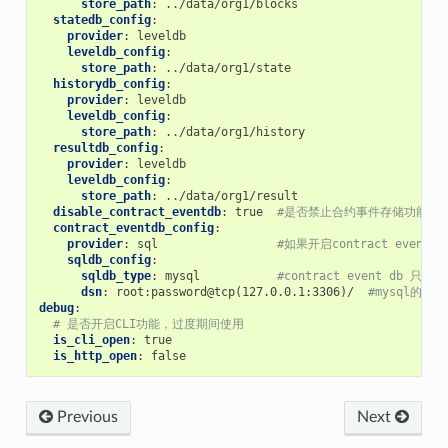
store_path
:
../data/org1/blocks
statedb_config
:
provider
:
leveldb
leveldb_config
:
store_path
:
../data/org1/state
historydb_config
:
provider
:
leveldb
leveldb_config
:
store_path
:
../data/org1/history
resultdb_config
:
provider
:
leveldb
leveldb_config
:
store_path
:
../data/org1/result
disable_contract_eventdb
:
true
#是否禁止合约事件存储功能，默认
contract_eventdb_config
:
provider
:
sql
#如果开启contract event 
sqldb_config
:
sqldb_type
:
mysql
#contract event db 只支持
dsn
:
root:password@tcp(127.0.0.1:3306)/
#mysql的连接
debug
:
# 是否开启CLI功能，过度期间使用
is_cli_open
:
true
is_http_open
:
false
Previous
Next