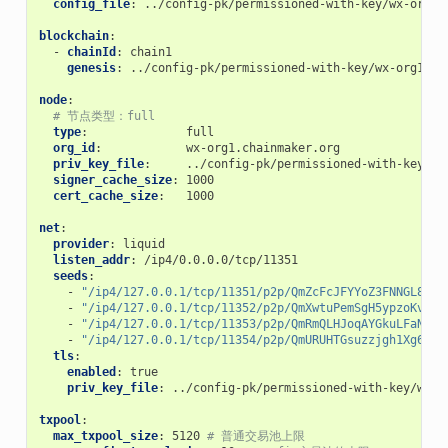
config_file
:
../config-pk/permissioned-with-key/wx-org1/
blockchain
:
-
chainId
:
chain1
genesis
:
../config-pk/permissioned-with-key/wx-org1/ch
node
:
# 节点类型：full
type
:
full
org_id
:
wx-org1.chainmaker.org
priv_key_file
:
../config-pk/permissioned-with-key/wx
signer_cache_size
:
1000
cert_cache_size
:
1000
net
:
provider
:
liquid
listen_addr
:
/ip4/0.0.0.0/tcp/11351
seeds
:
-
"/ip4/127.0.0.1/tcp/11351/p2p/QmZcFcJFYYoZ3FNNGL88Qa
-
"/ip4/127.0.0.1/tcp/11352/p2p/QmXwtuPemSgH5ypzoKvcLd
-
"/ip4/127.0.0.1/tcp/11353/p2p/QmRmQLHJoqAYGkuLFaNY6H
-
"/ip4/127.0.0.1/tcp/11354/p2p/QmURUHTGsuzzjgh1Xg6s92
tls
:
enabled
:
true
priv_key_file
:
../config-pk/permissioned-with-key/wx-o
txpool
:
max_txpool_size
:
5120
# 普通交易池上限