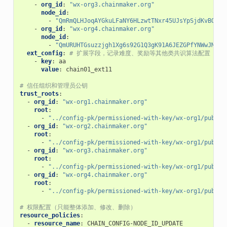
-
org_id
:
"wx-org3.chainmaker.org"
node_id
:
-
"QmRmQLHJoqAYGkuLFaNY6HLzwtTNxr45UJsYpSjdKvBQw2"
-
org_id
:
"wx-org4.chainmaker.org"
node_id
:
-
"QmURUHTGsuzzjgh1Xg6s92G1Q3gK91A6JEZGPfYNWwJMiT"
ext_config
:
# 扩展字段，记录难度、奖励等其他类共识算法配置
-
key
:
aa
value
:
chain01_ext11
# 信任组织和管理员公钥
trust_roots
:
-
org_id
:
"wx-org1.chainmaker.org"
root
:
-
"../config-pk/permissioned-with-key/wx-org1/public
-
org_id
:
"wx-org2.chainmaker.org"
root
:
-
"../config-pk/permissioned-with-key/wx-org1/public
-
org_id
:
"wx-org3.chainmaker.org"
root
:
-
"../config-pk/permissioned-with-key/wx-org1/public
-
org_id
:
"wx-org4.chainmaker.org"
root
:
-
"../config-pk/permissioned-with-key/wx-org1/public
# 权限配置（只能整体添加、修改、删除）
resource_policies
:
-
resource_name
:
CHAIN_CONFIG-NODE_ID_UPDATE