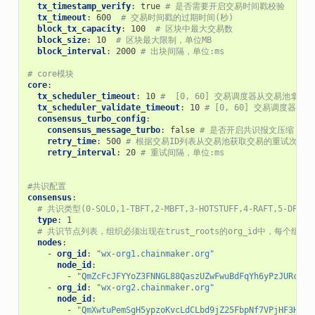
tx_timestamp_verify
:
true
# 是否需要开启交易时间戳校验
tx_timeout
:
600
# 交易时间戳的过期时间(秒)
block_tx_capacity
:
100
# 区块中最大交易数
block_size
:
10
# 区块最大限制，单位MB
block_interval
:
2000
# 出块间隔，单位:ms
# core模块
core
:
tx_scheduler_timeout
:
10
#  [0, 60] 交易调度器从交易池拿
tx_scheduler_validate_timeout
:
10
# [0, 60] 交易调度器
consensus_turbo_config
:
consensus_message_turbo
:
false
# 是否开启共识报文压缩
retry_time
:
500
# 根据交易ID列表从交易池获取交易的重试次数
retry_interval
:
20
# 重试间隔，单位:ms
#共识配置
consensus
:
# 共识类型(0-SOLO,1-TBFT,2-MBFT,3-HOTSTUFF,4-RAFT,5-DPOS)
type
:
1
# 共识节点列表，组织必须出现在trust_roots的org_id中，每个组
nodes
:
-
org_id
:
"wx-org1.chainmaker.org"
node_id
:
-
"QmZcFcJFYYoZ3FNNGL88QaszUZwFwuBdFqYh6yPzJURc3s"
-
org_id
:
"wx-org2.chainmaker.org"
node_id
:
-
"QmXwtuPemSgH5ypzoKvcLdCLbd9jZ25FbpNf7VPjHF3HMS"