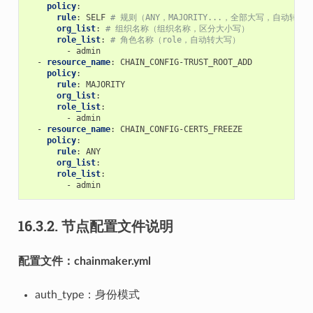
policy
:
rule
:
SELF
# 规则（ANY，MAJORITY...，全部大写，自动转大
org_list
:
# 组织名称（组织名称，区分大小写）
role_list
:
# 角色名称（role，自动转大写）
-
admin
-
resource_name
:
CHAIN_CONFIG-TRUST_ROOT_ADD
policy
:
rule
:
MAJORITY
org_list
:
role_list
:
-
admin
-
resource_name
:
CHAIN_CONFIG-CERTS_FREEZE
policy
:
rule
:
ANY
org_list
:
role_list
:
-
admin
16.3.2.
节点配置文件说明
配置文件：chainmaker.yml
auth_type：身份模式