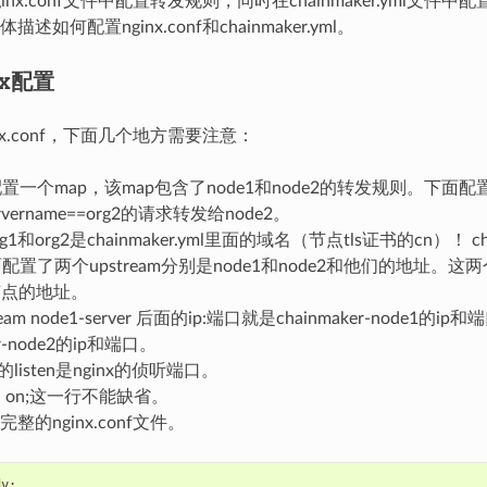
nx.conf文件中配置转发规则，同时在chainmaker.yml文件中配
述如何配置nginx.conf和chainmaker.yml。
nx配置
nx.conf，下面几个地方需要注意：
里配置一个map，该map包含了node1和node2的转发规则。下面配置
rvername==org2的请求转发给node2。
1和org2是chainmaker.yml里面的域名（节点tls证书的cn）！ 
面配置了两个upstream分别是node1和node2和他们的地址。这两
er节点的地址。
tream node1-server 后面的ip:端口就是chainmaker-node1的ip和
er-node2的ip和端口。
的listen是nginx的侦听端口。
ead on;这一行不能缺省。
整的nginx.conf文件。
y;
