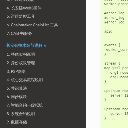
worker_proce
4. 长安链Web3插件
#error_log  
5. 运维监控工具
#error_log  
#error_log  
6. Chainmaker ChainList 工具
#pid        
7. CA证书服务
events {

长安链技术细节讲解 ∧
 worker_conn
1. 整体架构说明
}

2. 身份权限管理
stream {

map $ssl_pre
3. P2P网络
   org1 node
   org2 node
4. 核心交易流程说明
}

5. 共识算法
upstream nod
   server 12
6. 同步模块
}

7. 智能合约与虚拟机
upstream nod
8. 系统合约说明
   server 12
}

9. 数据存储