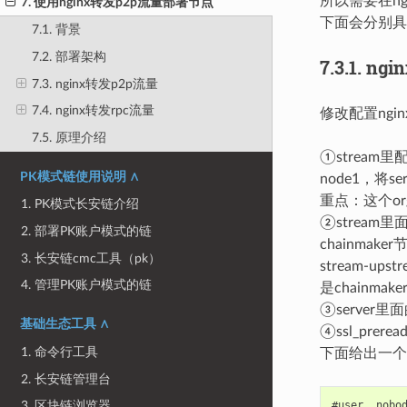
所以需要在ngi
7. 使用nginx转发p2p流量部署节点
下面会分别具体描
7.1. 背景
7.2. 部署架构
7.3.1.
ngi
7.3. nginx转发p2p流量
7.4. nginx转发rpc流量
修改配置ngi
7.5. 原理介绍
①stream
PK模式链使用说明 ∧
node1，将se
重点：这个org
1. PK模式长安链介绍
②stream里
2. 部署PK账户模式的链
chainmak
3. 长安链cmc工具（pk）
stream-ups
4. 管理PK账户模式的链
是chainmak
③server里面
基础生态工具 ∧
④ssl_prer
1. 命令行工具
下面给出一个完
2. 长安链管理台
3. 区块链浏览器
#user  nobod