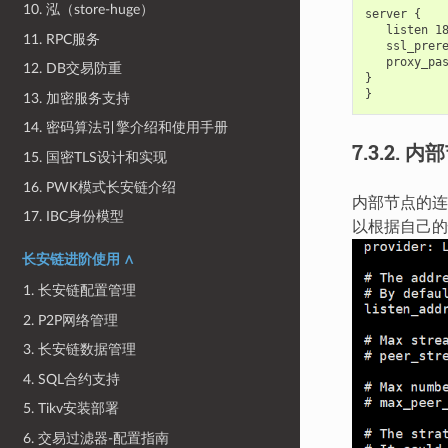
10. 泓（store-huge）
server {

   listen 18
11. RPC服务
   ssl_prere
   proxy_pas
12. DB交易防重
}

13. 加密服务支持
14. 密码算法引擎介绍和使用手册
7.3.2.
内部
15. 国密TLS设计和实现
16. PWK模式长安链介绍
内部节点的连接
17. IBC身份模型
以根据自己的
长安链进阶使用 ∧
1. 长安链配置管理
2. P2P网络管理
3. 长安链数据管理
4. SQL合约支持
5. Tikv安装部署
6. 交易过滤器-配置指南