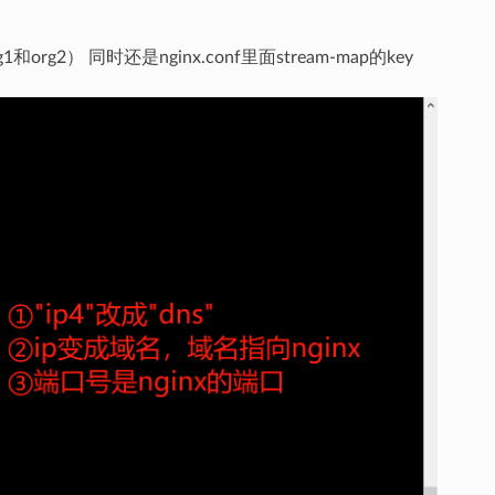
rg2） 同时还是nginx.conf里面stream-map的key