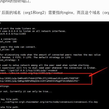
ginx的侦听端口。
/” 后面的域名（org1和org2）需要指向nginx。而且这个域名（org1和o