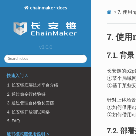
chainmaker-docs
»
7.
使用n
7.
使用
v3.0.0
7.1.
背景
长安链的p2
快速入门 ∧
①某个局域
1. 长安链底层技术平台介绍
②基于某些安
2. 通过命令行体验链
针对上述场景
3. 通过管理台体验长安链
①如何借用ng
4. 长安链开放测试网络
②如何借用ng
5. FAQ
7.2.
部署
证书模式链使用说明 ∧