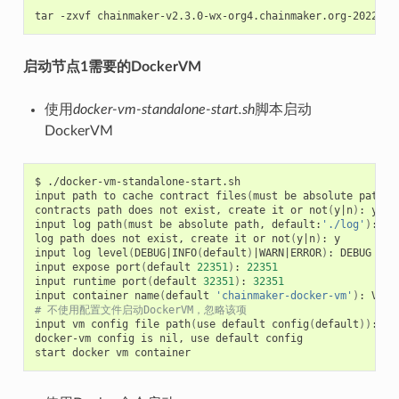
tar
-zxvf
启动节点1需要的DockerVM
使用
docker-vm-standalone-start.sh
脚本启动
DockerVM
$
./docker-vm-standalone-start.sh

input
path
to
cache
contract
files
(
must
be
absolute
path,
contracts
path
does
not
exist,
create
it
or
not
(
y
|
n
)
:
y

input
log
path
(
must
be
absolute
path,
default:
'./log'
)
:
/h
log
path
does
not
exist,
create
it
or
not
(
y
|
n
)
:
y

input
log
level
(
DEBUG
|
INFO
(
default
)
|
WARN
|
ERROR
)
:
DEBUG

input
expose
port
(
default
22351
)
:
22351
input
runtime
port
(
default
32351
)
:
32351
input
container
name
(
default
'chainmaker-docker-vm'
)
:
# 不使用配置文件启动DockerVM，忽略该项
input
vm
config
file
path
(
use
default
config
(
default
))
:

docker-vm
config
is
nil,
use
default
config

start
docker
vm