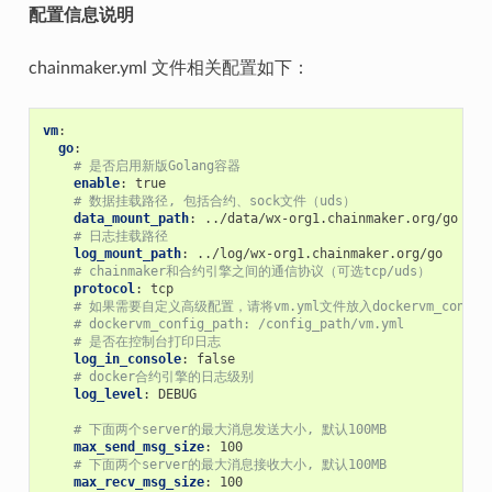
配置信息说明
chainmaker.yml 文件相关配置如下：
vm
:
go
:
# 是否启用新版Golang容器
enable
:
true
# 数据挂载路径, 包括合约、sock文件（uds）
data_mount_path
:
../data/wx-org1.chainmaker.org/go
# 日志挂载路径
log_mount_path
:
../log/wx-org1.chainmaker.org/go
# chainmaker和合约引擎之间的通信协议（可选tcp/uds）
protocol
:
tcp
# 如果需要自定义高级配置，请将vm.yml文件放入dockervm_config_p
# dockervm_config_path: /config_path/vm.yml
# 是否在控制台打印日志
log_in_console
:
false
# docker合约引擎的日志级别
log_level
:
DEBUG
# 下面两个server的最大消息发送大小, 默认100MB
max_send_msg_size
:
100
# 下面两个server的最大消息接收大小, 默认100MB
max_recv_msg_size
:
100