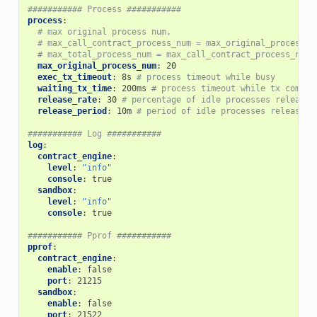
########### Process ###########
process
:
# max original process num,
# max_call_contract_process_num = max_original_process_n
# max_total_process_num = max_call_contract_process_num 
max_original_process_num
:
20
exec_tx_timeout
:
8s
# process timeout while busy
waiting_tx_time
:
200ms
# process timeout while tx comple
release_rate
:
30
# percentage of idle processes released
release_period
:
10m
# period of idle processes released 
########### Log ###########
log
:
contract_engine
:
level
:
"info"
console
:
true
sandbox
:
level
:
"info"
console
:
true
########### Pprof ###########
pprof
:
contract_engine
:
enable
:
false
port
:
21215
sandbox
:
enable
:
false
port
:
21522