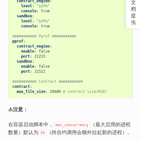
contract_engine
:
文
level
:
"info"
档
console
:
true
捉
sandbox
:
level
:
"info"
虫
console
:
true
########### Pprof ###########
pprof
:
contract_engine
:
enable
:
false
port
:
21215
sandbox
:
enable
:
false
port
:
21522
########### Contract ###########
contract
:
max_file_size
:
20480
# contract size(MiB)
⚠️注意：
在容器启动脚本中，
（最大启用的进程
max_concurrency
数量）默认为
（跨合约调用会额外拉起新的进程）。
20