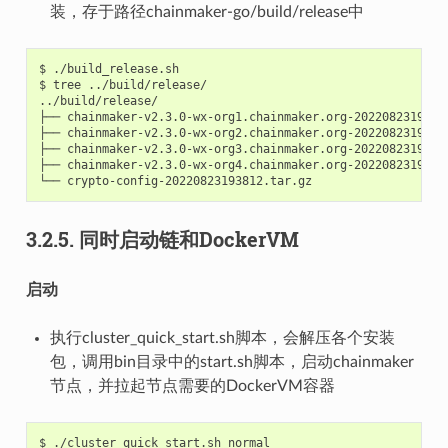
装，存于路径chainmaker-go/build/release中
$
./build_release.sh

$
tree
../build/release/

../build/release/

├──
chainmaker-v2.3.0-wx-org1.chainmaker.org-20220823193812
├──
chainmaker-v2.3.0-wx-org2.chainmaker.org-20220823193812
├──
chainmaker-v2.3.0-wx-org3.chainmaker.org-20220823193812
├──
chainmaker-v2.3.0-wx-org4.chainmaker.org-20220823193812
└──
3.2.5.
同时启动链和DockerVM
启动
执行cluster_quick_start.sh脚本，会解压各个安装
包，调用bin目录中的start.sh脚本，启动chainmaker
节点，并拉起节点需要的DockerVM容器
$
./cluster_quick_start.sh