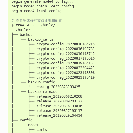
begin
generate
node4
config...

begin
node4
chain1
cert
config...

begin
node4
trust
config...

# 查看生成好的节点证书和配置
$
tree
-L
3
../build/

../build/

├──
backup

│
├──
backup_certs

│
│
├──
crypto-config_20220816164215

│
│
├──
crypto-config_20220816193731

│
│
├──
crypto-config_20220816193745

│
│
├──
crypto-config_20220817195010

│
│
├──
crypto-config_20220819164151

│
│
├──
crypto-config_20220822204421

│
│
├──
crypto-config_20220823193308

│
│
└──
crypto-config_20220823193419

│
├──
backup_config

│
│
└──
config_20220823193425

│
└──
backup_release

│
├──
release_20220808210208

│
├──
release_20220809203122

│
├──
release_20220816193816

│
├──
release_20220817195117

│
└──
release_20220819164434

├──
config

│
├──
node1

│
│
├──
certs
