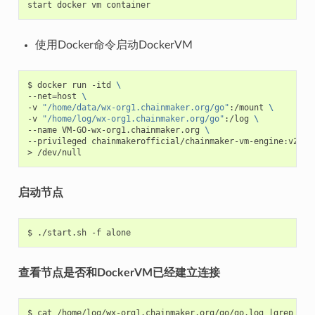
start
docker
vm
使用Docker命令启动DockerVM
$
docker
run
-itd
\
--net
=
host
\
-v
"/home/data/wx-org1.chainmaker.org/go"
:/mount
\
-v
"/home/log/wx-org1.chainmaker.org/go"
:/log
\
--name
VM-GO-wx-org1.chainmaker.org
\
--privileged
chainmakerofficial/chainmaker-vm-engine:v2.3.
>
启动节点
$
./start.sh
-f
查看节点是否和DockerVM已经建立连接
$
cat
/home/log/wx-org1.chainmaker.org/go/go.log
|
grep
"Ch