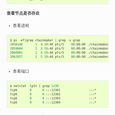
查看节点是否存在
查看进程
$
ps
-ef
|
grep
chainmaker
|
grep
-v
2058348
1
4
19
:40
pts/5
00
:00:00
./chainmaker
st
2059604
1
3
19
:40
pts/5
00
:00:00
./chainmaker
st
2060801
1
4
19
:40
pts/5
00
:00:00
./chainmaker
st
2062057
1
5
19
:40
pts/5
00
:00:00
./chainmaker
st
查看端口
$
netstat
-lptn
|
grep
1230
tcp6
0
0
:::12301
:::*
tcp6
0
0
:::12302
:::*
tcp6
0
0
:::12303
:::*
tcp6
0
0
:::12304
:::*