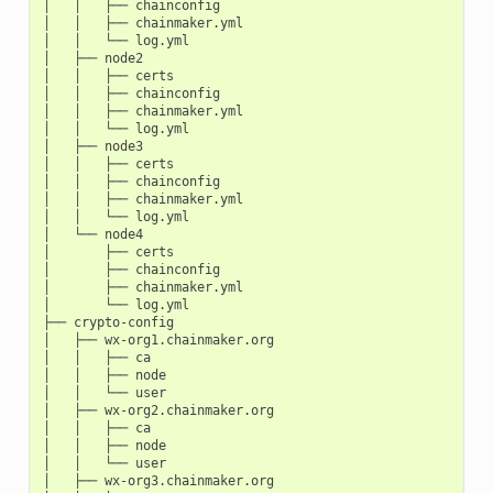
│
│
├──
chainconfig

│
│
├──
chainmaker.yml

│
│
└──
log.yml

│
├──
node2

│
│
├──
certs

│
│
├──
chainconfig

│
│
├──
chainmaker.yml

│
│
└──
log.yml

│
├──
node3

│
│
├──
certs

│
│
├──
chainconfig

│
│
├──
chainmaker.yml

│
│
└──
log.yml

│
└──
node4

│
├──
certs

│
├──
chainconfig

│
├──
chainmaker.yml

│
└──
log.yml

├──
crypto-config

│
├──
wx-org1.chainmaker.org

│
│
├──
ca

│
│
├──
node

│
│
└──
user

│
├──
wx-org2.chainmaker.org

│
│
├──
ca

│
│
├──
node

│
│
└──
user

│
├──
wx-org3.chainmaker.org
