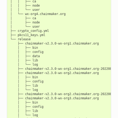
│
│
├──
ca

│
│
├──
node

│
│
└──
user

│
└──
wx-org4.chainmaker.org

│
├──
ca

│
├──
node

│
└──
user

├──
crypto_config.yml

├──
pkcs11_keys.yml

└──
├──
│
├──
│
├──
│
├──
│
├──
│
└──
├──
├──
│
├──
│
├──
│
├──
│
└──
├──
├──
│
├──
│
├──
│
├──
│
└──