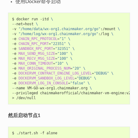
使用Docker命令启动
$
docker
run
-itd
\
--net
=
host
\
-v
"/home/data/wx-org1.chainmaker.org/go"
:/mount
\
-v
"/home/log/wx-org1.chainmaker.org/go"
:/log
\
-e
CHAIN_RPC_PROTOCOL
=
"1"
\
-e
CHAIN_RPC_PORT
=
"22351"
\
-e
SANDBOX_RPC_PORT
=
"32351"
\
-e
MAX_SEND_MSG_SIZE
=
"100"
\
-e
MAX_RECV_MSG_SIZE
=
"100"
\
-e
MAX_CONN_TIMEOUT
=
"10"
\
-e
MAX_ORIGINAL_PROCESS_NUM
=
"20"
\
-e
DOCKERVM_CONTRACT_ENGINE_LOG_LEVEL
=
"DEBUG"
\
-e
DOCKERVM_SANDBOX_LOG_LEVEL
=
"DEBUG"
\
-e
DOCKERVM_LOG_IN_CONSOLE
=
"false"
\
--name
VM-GO-wx-org1.chainmaker.org
\
--privileged
chainmakerofficial/chainmaker-vm-engine:v2.3.
>
然后启动节点1
$
./start.sh
-f