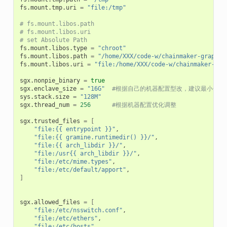
fs.mount.tmp.uri
=
"file:/tmp"
# fs.mount.libos.path 
# fs.mount.libos.uri
# set Absolute Path
fs.mount.libos.type
=
"chroot"
fs.mount.libos.path
=
"/home/XXX/code-w/chainmaker-graphen
fs.mount.libos.uri
=
"file:/home/XXX/code-w/chainmaker-gra
sgx.nonpie_binary
=
true
sgx.enclave_size
=
"16G"
#根据自己的机器配置型改，建议最小分配8
sys.stack.size
=
"128M"
sgx.thread_num
=
256
#根据机器配置优化调整
sgx.trusted_files
=
[
"file:{{ entrypoint }}"
"file:{{ gramine.runtimedir() }}/"
"file:{{ arch_libdir }}/"
"file:/usr{{ arch_libdir }}/"
"file:/etc/mime.types"
"file:/etc/default/apport"
]
sgx.allowed_files
=
[
"file:/etc/nsswitch.conf"
"file:/etc/ethers"
"file:/etc/hosts"