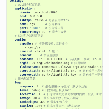
settings
:
# web服务配置信息
application
:
domain
:
localhost:9090
host
:
0.0.0.0
ishttps
:
false
# 是否启用https
name
:
sgx
# 服务名称
port
:
"8081"
# 服务端口号
concurrency
:
10
# 最大并发数
# SDK客户端配置信息
config
:
capaths
:
# 根证书路径，支持多个
-
cert/ca
chainid
:
chain1
# 链ID
conncnt
:
1
# 节点连接数
nodeaddr
:
127.0.0.1:12301
# 节点地址，格式：127.0.0.1:
orgid
:
wx-org1.chainmaker.org
# 归属组织
tlshostname
:
consensus1.tls.wx-org1.chainmaker.org
usercttpath
:
cert/client1.tls.crt
# 客户端用户私钥路径
userkeypath
:
cert/client1.tls.key
# 客户端用户证书
# 日志配置信息
log
:
compress
:
1
# 是否使用gzip压缩，默认不压缩
level
:
debug
# 日志等级,默认Info
localtime
:
1
# 日志时间戳是否为本地时间戳，默认UTC时间
maxage
:
30
#  最长保存天数，默认不删除
maxbackups
:
300
# 最多备份几个
maxsize
:
1024
# 日志文件大小，默认100M