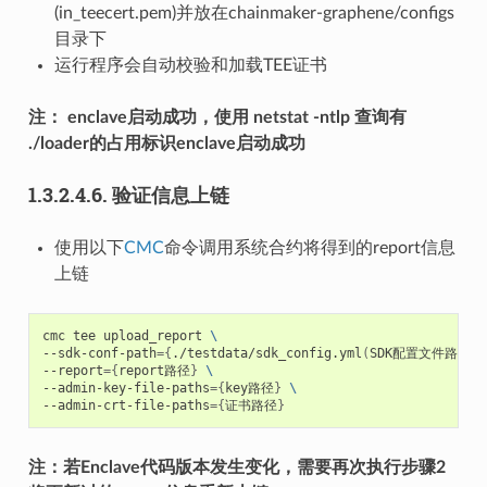
(in_teecert.pem)并放在chainmaker-graphene/configs
目录下
运行程序会自动校验和加载TEE证书
注： enclave启动成功，使用 netstat -ntlp 查询有
./loader的占用标识enclave启动成功
1.3.2.4.6.
验证信息上链
使用以下
CMC
命令调用系统合约将得到的report信息
上链
cmc
tee
upload_report
\
--sdk-conf-path
={
./testdata/sdk_config.yml
(
SDK配置文件路径
)}
--report
={
report路径
}
\
--admin-key-file-paths
={
key路径
}
\
--admin-crt-file-paths
={
证书路径
}
注：若Enclave代码版本发生变化，需要再次执行步骤2