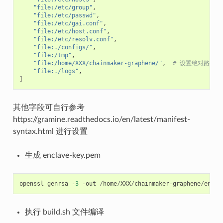
"file:/etc/group"
"file:/etc/passwd"
"file:/etc/gai.conf"
"file:/etc/host.conf"
"file:/etc/resolv.conf"
"file:./configs/"
"file:/tmp"
"file:/home/XXX/chainmaker-graphene/"
,
# 设置绝对路径
"file:./logs"
]
其他字段可自行参考
https://gramine.readthedocs.io/en/latest/manifest-
syntax.html 进行设置
生成 enclave-key.pem
openssl
genrsa
-
3
-
out
/
home
/
XXX
/
chainmaker
-
graphene
/
encla
执行 build.sh 文件编译