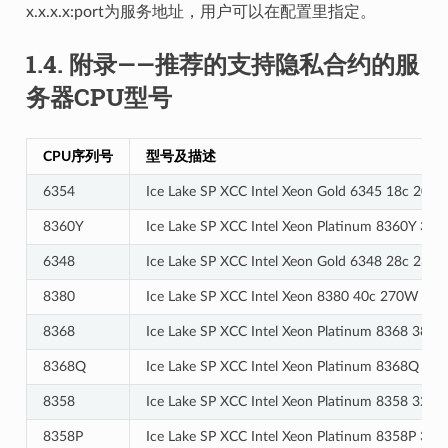
x.x.x.x:port为服务地址，用户可以在配置里指定。
1.4.
附录——推荐的支持隐私合约的服
务器CPU型号
CPU序列号
型号及描述
6354
Ice Lake SP XCC Intel Xeon Gold 6345 18c 205
8360Y
Ice Lake SP XCC Intel Xeon Platinum 8360Y 36
6348
Ice Lake SP XCC Intel Xeon Gold 6348 28c 235
8380
Ice Lake SP XCC Intel Xeon 8380 40c 270W 2.
8368
Ice Lake SP XCC Intel Xeon Platinum 8368 38c
8368Q
Ice Lake SP XCC Intel Xeon Platinum 8368Q 38c
8358
Ice Lake SP XCC Intel Xeon Platinum 8358 32c
8358P
Ice Lake SP XCC Intel Xeon Platinum 8358P 32