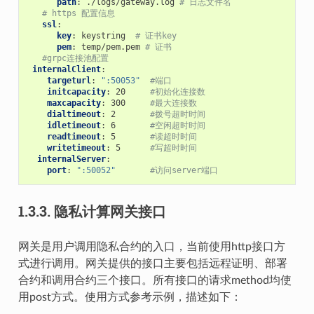
path
:
./logs/gateway.log
# 日志文件名
# https 配置信息
ssl
:
key
:
keystring
# 证书key
pem
:
temp/pem.pem
# 证书
#grpc连接池配置
internalClient
:
targeturl
:
":50053"
#端口
initcapacity
:
20
#初始化连接数
maxcapacity
:
300
#最大连接数
dialtimeout
:
2
#拨号超时时间
idletimeout
:
6
#空闲超时时间
readtimeout
:
5
#读超时时间
writetimeout
:
5
#写超时时间
internalServer
:
port
:
":50052"
#访问server端口
1.3.3.
隐私计算网关接口
网关是用户调用隐私合约的入口，当前使用http接口方
式进行调用。网关提供的接口主要包括远程证明、部署
合约和调用合约三个接口。所有接口的请求method均使
用post方式。使用方式参考示例，描述如下：