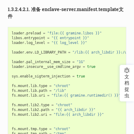
1.3.2.4.2.1.
准备 enclave-server.manifest.template文
件
loader.preload
=
"file:{{ gramine.libos }}"
libos.entrypoint
=
"{{ entrypoint }}"
loader.log_level
=
"{{ log_level }}"
loader.env.LD_LIBRARY_PATH
=
"/lib:{{ arch_libdir }}:/usr/
loader.pal_internal_mem_size
=
"1G"
loader.insecure__use_cmdline_argv
=
true
sys.enable_sigterm_injection
=
true
文
档
fs.mount.lib.type
=
"chroot"
捉
fs.mount.lib.path
=
"/lib"
虫
fs.mount.lib.uri
=
"file:{{ gramine.runtimedir() }}"
fs.mount.lib2.type
=
"chroot"
fs.mount.lib2.path
=
"{{ arch_libdir }}"
fs.mount.lib2.uri
=
"file:{{ arch_libdir }}"
fs.mount.tmp.type
=
"chroot"
fs.mount.tmp.path
=
"/tmp"