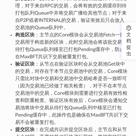
理，对于来自RPC的交易，会将有效的交易缓存到待
打包队列Queue中并将交易广播给其他节点；对于来
自P2P或者INTERNAL的交易，验证有效后只会放入
交易池的Queue队列中。
文
构造区块
：主节点的Core模块会从交易池Fetch一批
档
交易用于构造新的区块，此时交易池会将该批交易从
捉
待打包Queue队列移至已打包Pending缓存中，防止
虫
在MaxBFT共识下交易被重复打包。
验证区块
：从节点在验证区块时会从交易池Get块中
的交易，对存在于本节点交易池中的交易，Core模块
只需比对块中交易和交易池中交易哈希是否一致即可
（因为交易池已经做了相关检查），对于不在本节点
交易池中的交易，Core模块则需要进行交易有效性检
查和防重检查。验证区块有效后，Core模块会通知交
易池将块中交易从待打包Queue队列中移至已打包
Pending缓存中，此操作也是确保在MaxBFT共识下交
易不会被重复打包。
提交区块
：在完成共识并提交区块后，主节点和从节