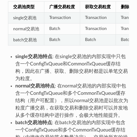
交易池类型
广播交易粒度
获取交易粒度
删除交
Transaction
Transaction
Transact
single交易池
Batch
Transaction
Transact
normal交易池
Batch
Batch
Batch
batch交易池
single交易池特点
: 在single交易池的内部实现中只包
含一个ConfigTxQueue和CommonTxQueue缓存结
构，因此在广播、获取、删除交易时都是以单笔交易
为粒度。
normal交易池特点
: 在normal交易池的内部实现中包
含一个ConfigTxQueue和多个CommonTxQueue缓存
结构（用户可配置），所以normal交易池是以批次为
粒度广播交易，在获取交易和删除交易时可以并发地
从多个缓存结构中进行操作，会极大地性能提升。
batch交易池特点
: 在batch交易池的内部实现中包含
一个ConfigTxQueue和多个CommonTxQueue缓存结