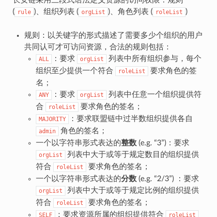
(
)、组织列表 (
)、角色列表 (
)
rule
orgList
roleList
规则：以关键字的形式描述了需要多少个组织的用户
共同认可才可访问资源，合法的规则包括：
：要求
列表中所有组织参与，每个
ALL
orgList
组织至少提供一个符合
要求角色的签
roleList
名；
：要求
列表中任意一个组织提供符
ANY
orgList
合
要求角色的签名；
roleList
：要求联盟链中过半数组织提供各自
MAJORITY
角色的签名；
admin
一个以字符串形式表达的
整数
(e.g. “3”)：要求
列表中大于或等于规定数目的组织提供
orgList
符合
要求角色的签名；
roleList
一个以字符串形式表达的
分数
(e.g. “2/3”) ：要求
列表中大于或等于规定比例的组织提供
orgList
符合
要求角色的签名；
roleList
：要求资源所属的组织提供符合
SELF
roleList