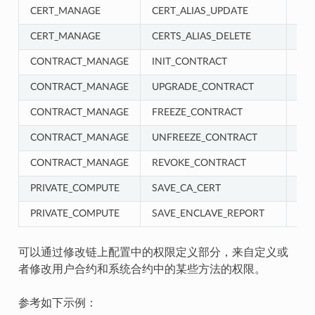
CERT_MANAGE
CERT_ALIAS_UPDATE
CE
CERT_MANAGE
CERTS_ALIAS_DELETE
CE
CONTRACT_MANAGE
INIT_CONTRACT
CO
CONTRACT_MANAGE
UPGRADE_CONTRACT
CO
CONTRACT_MANAGE
FREEZE_CONTRACT
CO
CONTRACT_MANAGE
UNFREEZE_CONTRACT
CO
CONTRACT_MANAGE
REVOKE_CONTRACT
CO
PRIVATE_COMPUTE
SAVE_CA_CERT
PR
PRIVATE_COMPUTE
SAVE_ENCLAVE_REPORT
PR
可以通过修改链上配置中的权限定义部分，来自定义或
者修改用户合约和系统合约中的某些方法的权限。
参考如下示例：