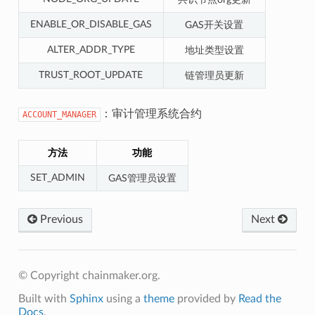
ENABLE_OR_DISABLE_GAS
GAS开关设置
ALTER_ADDR_TYPE
地址类型设置
TRUST_ROOT_UPDATE
链管理员更新
：审计管理系统合约
ACCOUNT_MANAGER
方法
功能
SET_ADMIN
GAS管理员设置
Previous
Next
© Copyright chainmaker.org.
Built with
Sphinx
using a
theme
provided by
Read the
Docs
.