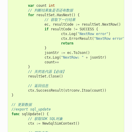
var
count
int
// 判断结果集是否还有数据
for
resultSet
.
HasNext
()
{
// 获取下一行结果
ec
,
resultCode
:=
resultSet
.
NextRow
()
if
resultCode
!=
SUCCESS
{
ctx
.
Log
(
"NextRow error"
)
ctx
.
ErrorResult
(
"NextRow error"
)
return
}
jsonStr
:=
ec
.
ToJson
()
ctx
.
Log
(
"NextRow: "
+
jsonStr
)
count
++
}
// 关闭迭代器【必须】
resultSet
.
Close
()
// 返回信息
ctx
.
SuccessResult
(
strconv
.
Itoa
(
count
))
}
// 更新数据
//export sql_update
func
sqlUpdate
()
{
// 获取SDK SQL对象
ctx
:=
NewSqlSimContext
()