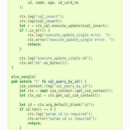
id
,
name
,
age
,
id_card_no
);
ctx
.
log
(
"sql_insert"
);
ctx
.
log
(
&
sql_insert
);
let
r
=
ctx_sql
.
execute_update
(
&
sql_insert
);
if
r
.
is_err
()
{
ctx
.
log
(
"execute_update_single error. "
);
ctx
.
error
(
"execute_update_single error. "
);
return
;
}
ctx
.
log
(
"execute_update_single ok"
);
ctx
.
ok
(
"ok"
.
as_bytes
());
}
#[no_mangle]
pub
extern
"C"
fn
sql_query_by_id
()
{
sim_context
::
log
(
"sql_query_by_id"
);
let
ctx
=
&
mut
sim_context
::
get_sim_context
();
let
ctx_sql
=
ctx
.
get_sql_sim_context
();
let
id
=
ctx
.
arg_default_blank
(
"id"
);
if
id
.
len
()
==
0
{
ctx
.
log
(
"param id is required"
);
ctx
.
error
(
"param id is required"
);
return
;
}