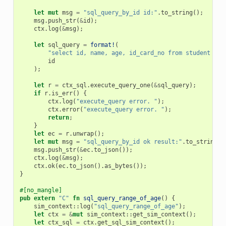
let
mut
msg
=
"sql_query_by_id id:"
.
to_string
();
msg
.
push_str
(
&
id
);
ctx
.
log
(
&
msg
);
let
sql_query
=
format!
(
"select id, name, age, id_card_no from student whe
id
);
let
r
=
ctx_sql
.
execute_query_one
(
&
sql_query
);
if
r
.
is_err
()
{
ctx
.
log
(
"execute_query error. "
);
ctx
.
error
(
"execute_query error. "
);
return
;
}
let
ec
=
r
.
unwrap
();
let
mut
msg
=
"sql_query_by_id ok result:"
.
to_string
()
msg
.
push_str
(
&
ec
.
to_json
());
ctx
.
log
(
&
msg
);
ctx
.
ok
(
ec
.
to_json
().
as_bytes
());
}
#[no_mangle]
pub
extern
"C"
fn
sql_query_range_of_age
()
{
sim_context
::
log
(
"sql_query_range_of_age"
);
let
ctx
=
&
mut
sim_context
::
get_sim_context
();
let
ctx_sql
=
ctx
.
get_sql_sim_context
();