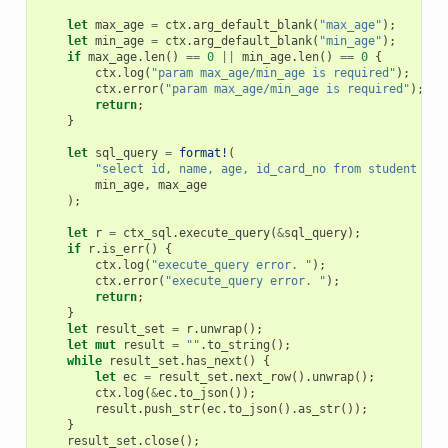
let
max_age
=
ctx
.
arg_default_blank
(
"max_age"
);
let
min_age
=
ctx
.
arg_default_blank
(
"min_age"
);
if
max_age
.
len
()
==
0
||
min_age
.
len
()
==
0
{
ctx
.
log
(
"param max_age/min_age is required"
);
ctx
.
error
(
"param max_age/min_age is required"
);
return
;
}
let
sql_query
=
format!
(
"select id, name, age, id_card_no from student whe
min_age
,
max_age
);
let
r
=
ctx_sql
.
execute_query
(
&
sql_query
);
if
r
.
is_err
()
{
ctx
.
log
(
"execute_query error. "
);
ctx
.
error
(
"execute_query error. "
);
return
;
}
let
result_set
=
r
.
unwrap
();
let
mut
result
=
""
.
to_string
();
while
result_set
.
has_next
()
{
let
ec
=
result_set
.
next_row
().
unwrap
();
ctx
.
log
(
&
ec
.
to_json
());
result
.
push_str
(
ec
.
to_json
().
as_str
());
}
result_set
.
close
();