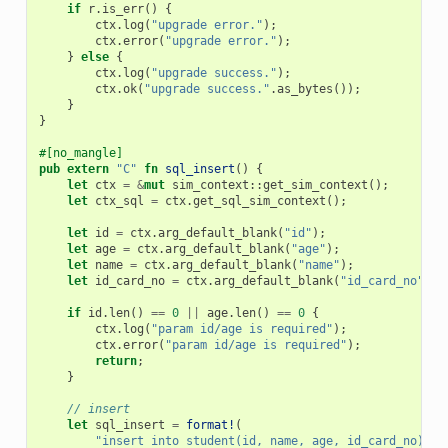
if
r
.
is_err
()
{
ctx
.
log
(
"upgrade error."
);
ctx
.
error
(
"upgrade error."
);
}
else
{
ctx
.
log
(
"upgrade success."
);
ctx
.
ok
(
"upgrade success."
.
as_bytes
());
}
}
#[no_mangle]
pub
extern
"C"
fn
sql_insert
()
{
let
ctx
=
&
mut
sim_context
::
get_sim_context
();
let
ctx_sql
=
ctx
.
get_sql_sim_context
();
let
id
=
ctx
.
arg_default_blank
(
"id"
);
let
age
=
ctx
.
arg_default_blank
(
"age"
);
let
name
=
ctx
.
arg_default_blank
(
"name"
);
let
id_card_no
=
ctx
.
arg_default_blank
(
"id_card_no"
);
if
id
.
len
()
==
0
||
age
.
len
()
==
0
{
ctx
.
log
(
"param id/age is required"
);
ctx
.
error
(
"param id/age is required"
);
return
;
}
// insert
let
sql_insert
=
format!
(
"insert into student(id, name, age, id_card_no) VA