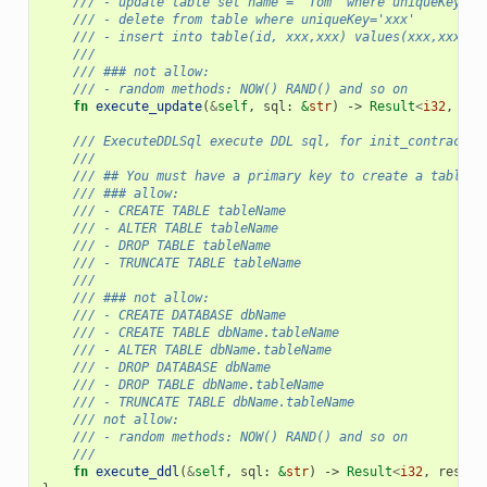
/// - update table set name = 'Tom' where uniqueKey='x
/// - delete from table where uniqueKey='xxx'
/// - insert into table(id, xxx,xxx) values(xxx,xxx,xx
///
/// ### not allow:
/// - random methods: NOW() RAND() and so on
fn
execute_update
(
&
self
,
sql
: 
&
str
)
-> 
Result
<
i32
,
res
/// ExecuteDDLSql execute DDL sql, for init_contract o
///
/// ## You must have a primary key to create a table
/// ### allow:     
/// - CREATE TABLE tableName
/// - ALTER TABLE tableName
/// - DROP TABLE tableName   
/// - TRUNCATE TABLE tableName
///
/// ### not allow:
/// - CREATE DATABASE dbName
/// - CREATE TABLE dbName.tableName
/// - ALTER TABLE dbName.tableName
/// - DROP DATABASE dbName   
/// - DROP TABLE dbName.tableName   
/// - TRUNCATE TABLE dbName.tableName
/// not allow:
/// - random methods: NOW() RAND() and so on
///
fn
execute_ddl
(
&
self
,
sql
: 
&
str
)
-> 
Result
<
i32
,
result