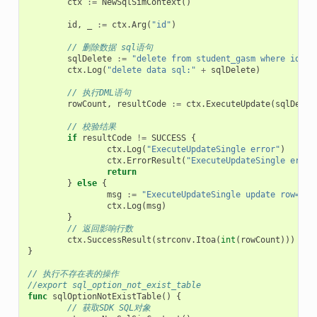
ctx
:=
NewSqlSimContext
()
id
,
_
:=
ctx
.
Arg
(
"id"
)
// 删除数据 sql语句
sqlDelete
:=
"delete from student_gasm where id='"
ctx
.
Log
(
"delete data sql:"
+
sqlDelete
)
// 执行DML语句
rowCount
,
resultCode
:=
ctx
.
ExecuteUpdate
(
sqlDelet
// 校验结果
if
resultCode
!=
SUCCESS
{
ctx
.
Log
(
"ExecuteUpdateSingle error"
)
ctx
.
ErrorResult
(
"ExecuteUpdateSingle error
return
}
else
{
msg
:=
"ExecuteUpdateSingle update row="
+
ctx
.
Log
(
msg
)
}
// 返回影响行数
ctx
.
SuccessResult
(
strconv
.
Itoa
(
int
(
rowCount
)))
}
// 执行不存在表的操作
//export sql_option_not_exist_table
func
sqlOptionNotExistTable
()
{
// 获取SDK SQL对象