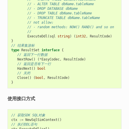
// - ALTER TABLE dbName.tableName
// - DROP DATABASE dbName
// - DROP TABLE dbName.tableName
// - TRUNCATE TABLE dbName.tableName
// not allow:
// - random methods: NOW() RAND() and so on
//
ExecuteDdl
(
sql
string
)
(
int32
,
ResultCode
)
}
// 结果集游标
type
ResultSet
interface
{
// 返回下一行数据
NextRow
()
(
*
EasyCodec
,
ResultCode
)
// 返回是否有下一行
HasNext
()
bool
// 关闭
Close
()
(
bool
,
ResultCode
)
}
使用接口方式
// 获取SDK SQL对象
ctx
:=
NewSqlSimContext
()
// 执行DDL语句