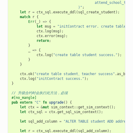
					attend_school_tim
				)"
;
let
r
=
ctx_sql
.
execute_ddl
(
sql_create_student
);
match
r
{
Err
(
_
)
=>
{
let
msg
=
"initContract error. create table st
ctx
.
log
(
msg
);
ctx
.
error
(
msg
);
return
;
}
_
=>
{
ctx
.
log
(
"create table student success."
);
}
}
ctx
.
ok
(
"create table student、teacher success"
.
as_byte
ctx
.
log
(
"initContract success."
);
}
// 升级合约时会执行此方法，必须
#[no_mangle]
pub
extern
"C"
fn
upgrade
()
{
let
ctx
=
&
mut
sim_context
::
get_sim_context
();
let
ctx_sql
=
ctx
.
get_sql_sim_context
();
let
sql_add_column
=
"ALTER TABLE student ADD address 
let
r
=
ctx_sql
.
execute_ddl
(
sql_add_column
);