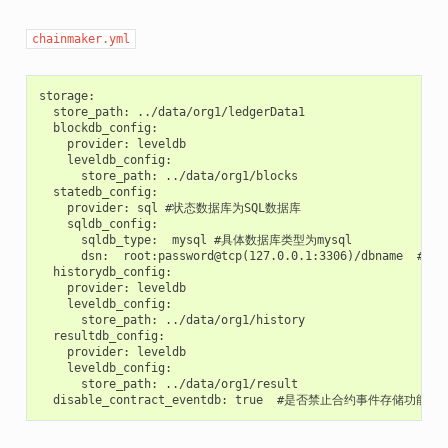
chainmaker.yml
storage:

  store_path: ../data/org1/ledgerData1

  blockdb_config:

    provider: leveldb

    leveldb_config:

      store_path: ../data/org1/blocks

  statedb_config:

    provider: sql #状态数据库为SQL数据库

    sqldb_config:

      sqldb_type:  mysql #具体数据库类型为mysql

      dsn:  root:password@tcp(127.0.0.1:3306)/dbnam
  historydb_config:

    provider: leveldb

    leveldb_config:

      store_path: ../data/org1/history

  resultdb_config:

    provider: leveldb

    leveldb_config:

      store_path: ../data/org1/result
