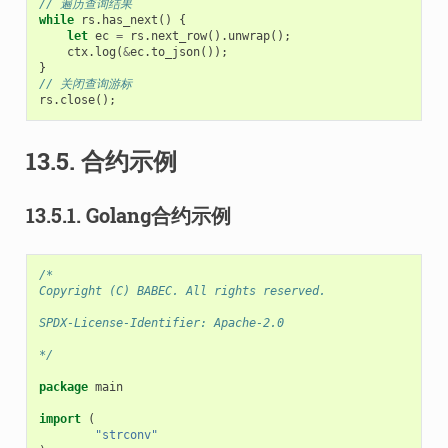
// 遍历查询结果
while
rs
.
has_next
()
{
let
ec
=
rs
.
next_row
().
unwrap
();
ctx
.
log
(
&
ec
.
to_json
());
}
// 关闭查询游标
rs
.
close
();
13.5.
合约示例
13.5.1.
Golang合约示例
/*
Copyright (C) BABEC. All rights reserved.
SPDX-License-Identifier: Apache-2.0
*/
package
main
import
(
"strconv"