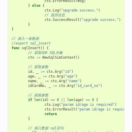
ctx
.
ErrorResult
(
msg
)
}
else
{
ctx
.
Log
(
"upgrade success."
)
// 返回信息
ctx
.
SuccessResult
(
"upgrade success."
)
}
}
// 插入一条数据
//export sql_insert
func
sqlInsert
()
{
// 获取SDK SQL对象
ctx
:=
NewSqlSimContext
()
// 获取参数
id
,
_
:=
ctx
.
Arg
(
"id"
)
age
,
_
:=
ctx
.
Arg
(
"age"
)
name
,
_
:=
ctx
.
Arg
(
"name"
)
idCardNo
,
_
:=
ctx
.
Arg
(
"id_card_no"
)
// 校验参数
if
len
(
id
)
==
0
||
len
(
age
)
==
0
{
ctx
.
Log
(
"param id/age is required"
)
ctx
.
ErrorResult
(
"param id/age is required"
return
}
// 插入数据 sql语句