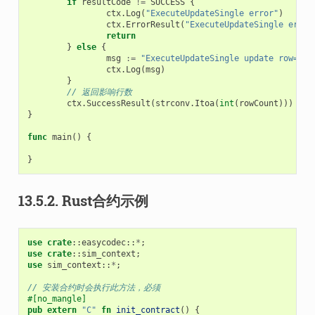
if
resultCode
!=
SUCCESS
{
ctx
.
Log
(
"ExecuteUpdateSingle error"
)
ctx
.
ErrorResult
(
"ExecuteUpdateSingle error
return
}
else
{
msg
:=
"ExecuteUpdateSingle update row="
+
ctx
.
Log
(
msg
)
}
// 返回影响行数
ctx
.
SuccessResult
(
strconv
.
Itoa
(
int
(
rowCount
)))
}
func
main
()
{
}
13.5.2.
Rust合约示例
use
crate
::
easycodec
::
*
;
use
crate
::
sim_context
;
use
sim_context
::
*
;
// 安装合约时会执行此方法，必须
#[no_mangle]
pub
extern
"C"
fn
init_contract
()
{