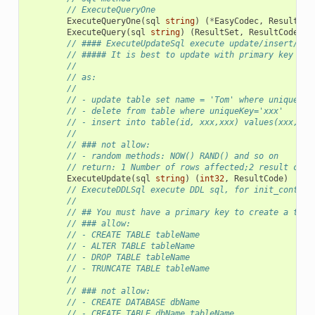
// ExecuteQueryOne
ExecuteQueryOne
(
sql
string
)
(
*
EasyCodec
,
ResultCod
ExecuteQuery
(
sql
string
)
(
ResultSet
,
ResultCode
)
// #### ExecuteUpdateSql execute update/insert/del
// ##### It is best to update with primary key
//
// as:
//
// - update table set name = 'Tom' where uniqueKey
// - delete from table where uniqueKey='xxx'
// - insert into table(id, xxx,xxx) values(xxx,xxx
//
// ### not allow:
// - random methods: NOW() RAND() and so on
// return: 1 Number of rows affected;2 result code
ExecuteUpdate
(
sql
string
)
(
int32
,
ResultCode
)
// ExecuteDDLSql execute DDL sql, for init_contrac
//
// ## You must have a primary key to create a tabl
// ### allow:
// - CREATE TABLE tableName
// - ALTER TABLE tableName
// - DROP TABLE tableName
// - TRUNCATE TABLE tableName
//
// ### not allow:
// - CREATE DATABASE dbName
// - CREATE TABLE dbName.tableName