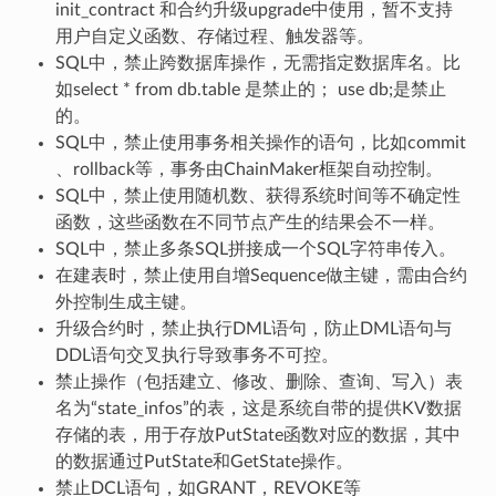
init_contract 和合约升级upgrade中使用，暂不支持
用户自定义函数、存储过程、触发器等。
SQL中，禁止跨数据库操作，无需指定数据库名。比
如select * from db.table 是禁止的； use db;是禁止
的。
SQL中，禁止使用事务相关操作的语句，比如commit
、rollback等，事务由ChainMaker框架自动控制。
SQL中，禁止使用随机数、获得系统时间等不确定性
函数，这些函数在不同节点产生的结果会不一样。
SQL中，禁止多条SQL拼接成一个SQL字符串传入。
在建表时，禁止使用自增Sequence做主键，需由合约
外控制生成主键。
升级合约时，禁止执行DML语句，防止DML语句与
DDL语句交叉执行导致事务不可控。
禁止操作（包括建立、修改、删除、查询、写入）表
名为“state_infos”的表，这是系统自带的提供KV数据
存储的表，用于存放PutState函数对应的数据，其中
的数据通过PutState和GetState操作。
禁止DCL语句，如GRANT，REVOKE等