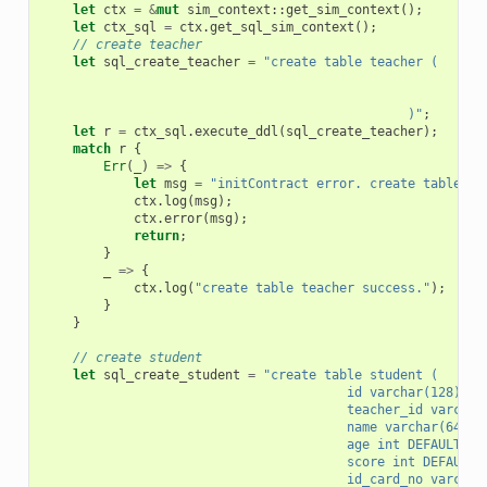
let
ctx
=
&
mut
sim_context
::
get_sim_context
();
let
ctx_sql
=
ctx
.
get_sql_sim_context
();
// create teacher
let
sql_create_teacher
=
"create table teacher (
			
			
						)"
;
let
r
=
ctx_sql
.
execute_ddl
(
sql_create_teacher
);
match
r
{
Err
(
_
)
=>
{
let
msg
=
"initContract error. create table te
ctx
.
log
(
msg
);
ctx
.
error
(
msg
);
return
;
}
_
=>
{
ctx
.
log
(
"create table teacher success."
);
}
}
// create student
let
sql_create_student
=
"create table student (
					id varchar(128) 
					teacher_id varcha
					name varchar(64)
					age int DEFAULT 0,
					score int DEFAULT 
					id_card_no varch