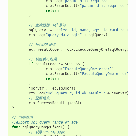
ctx
.
Log
(
"param id is required"
)
ctx
.
ErrorResult
(
"param id is required"
)
return
}
// 查询数据 sql语句
sqlQuery
:=
"select id, name, age, id_card_no from
ctx
.
Log
(
"query data sql:"
+
sqlQuery
)
// 执行DQL语句
ec
,
resultCode
:=
ctx
.
ExecuteQueryOne
(
sqlQuery
)
// 校验执行结果
if
resultCode
!=
SUCCESS
{
ctx
.
Log
(
"ExecuteQueryOne error"
)
ctx
.
ErrorResult
(
"ExecuteQueryOne error"
)
return
}
jsonStr
:=
ec
.
ToJson
()
ctx
.
Log
(
"sql_query_by_id ok result:"
+
jsonStr
)
// 返回信息
ctx
.
SuccessResult
(
jsonStr
)
}
// 范围查询
//export sql_query_range_of_age
func
sqlQueryRangeOfAge
()
{
// 获取SDK SQL对象