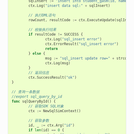
sqlInsert
:=
"insert into student_gasm(id, name, a
ctx
.
Log
(
"insert data sql:"
+
sqlInsert
)
// 执行DML语句
rowCount
,
resultCode
:=
ctx
.
ExecuteUpdate
(
sqlInser
// 校验执行结果
if
resultCode
!=
SUCCESS
{
ctx
.
Log
(
"sql_insert error"
)
ctx
.
ErrorResult
(
"sql_insert error"
)
return
}
else
{
msg
:=
"sql_insert update row="
+
strconv
.
ctx
.
Log
(
msg
)
}
// 返回信息
ctx
.
SuccessResult
(
"ok"
)
}
// 查询一条数据
//export sql_query_by_id
func
sqlQueryById
()
{
// 获取SDK SQL对象
ctx
:=
NewSqlSimContext
()
// 获取参数
id
,
_
:=
ctx
.
Arg
(
"id"
)
if
len
(
id
)
==
0
{