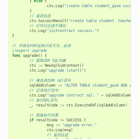
}
else
{
ctx
.
Log
(
"create table student_gasm success
}
// 返回信息
ctx
.
SuccessResult
(
"create table student、teacher_g
// 打印日志便于调试
ctx
.
Log
(
"initContract success."
)
}
// 升级合约时会执行此方法，必须
//export upgrade
func
upgrade
()
{
// 获取SDK SQL对象
ctx
:=
NewSqlSimContext
()
ctx
.
Log
(
"upgrade [start]"
)
// 修改表结构 sql语句
sqlAddColumn
:=
"ALTER TABLE student_gasm ADD addr
// 记录执行语句
ctx
.
Log
(
"upgrade contract sql: "
+
sqlAddColumn
)
// 执行DDL语句
_
,
resultCode
:=
ctx
.
ExecuteDdl
(
sqlAddColumn
)
// 校验执行结果
if
resultCode
!=
SUCCESS
{
msg
:=
"upgrade error."
ctx
.
Log
(
msg
)
// 返回信息