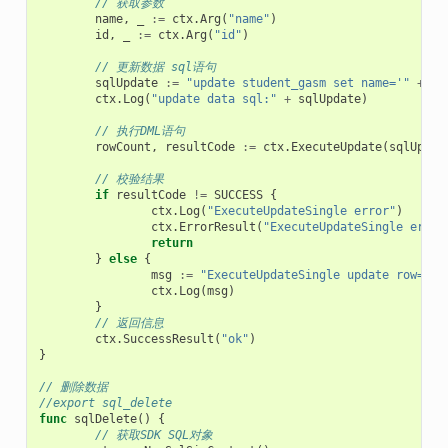
// 获取参数
name
,
_
:=
ctx
.
Arg
(
"name"
)
id
,
_
:=
ctx
.
Arg
(
"id"
)
// 更新数据 sql语句
sqlUpdate
:=
"update student_gasm set name='"
+
na
ctx
.
Log
(
"update data sql:"
+
sqlUpdate
)
// 执行DML语句
rowCount
,
resultCode
:=
ctx
.
ExecuteUpdate
(
sqlUpdat
// 校验结果
if
resultCode
!=
SUCCESS
{
ctx
.
Log
(
"ExecuteUpdateSingle error"
)
ctx
.
ErrorResult
(
"ExecuteUpdateSingle error
return
}
else
{
msg
:=
"ExecuteUpdateSingle update row="
+
ctx
.
Log
(
msg
)
}
// 返回信息
ctx
.
SuccessResult
(
"ok"
)
}
// 删除数据
//export sql_delete
func
sqlDelete
()
{
// 获取SDK SQL对象