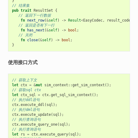
}
// 结果集
pub
trait
ResultSet
{
// 返回下一行数据
fn
next_row
(
&
self
)
-> 
Result
<
EasyCodec
,
result_code
>
;
// 返回是否有下一行
fn
has_next
(
&
self
)
-> 
bool
;
// 关闭
fn
close
(
&
self
)
-> 
bool
;
}
使用接口方式
// 获取上下文
let
ctx
=
&
mut
sim_context
::
get_sim_context
();
// 获取sql ctx
let
ctx_sql
=
ctx
.
get_sql_sim_context
();
// 执行ddl语句
ctx
.
execute_ddl
(
sql
);
// 执行dml语句
ctx
.
execute_update
(
sql
);
// 执行查询语句
ctx
.
execute_query_one
(
sql
);
// 执行查询语句
let
rs
=
ctx
.
execute_query
(
sql
);