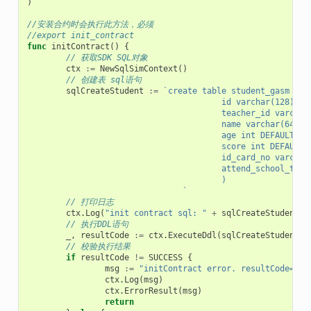
)
//安装合约时会执行此方法，必须
//export init_contract
func
initContract
()
{
// 获取SDK SQL对象
ctx
:=
NewSqlSimContext
()
// 创建表 sql语句
sqlCreateStudent
:=
`create table student_gasm (
					id varchar(128) 
					teacher_id varcha
					name varchar(64)
					age int DEFAULT 0,
					score int DEFAULT 
					id_card_no varch
					attend_school_tim
					)
				`
// 打印日志
ctx
.
Log
(
"init contract sql: "
+
sqlCreateStudent
)
// 执行DDL语句
_
,
resultCode
:=
ctx
.
ExecuteDdl
(
sqlCreateStudent
)
// 校验执行结果
if
resultCode
!=
SUCCESS
{
msg
:=
"initContract error. resultCode="
+
ctx
.
Log
(
msg
)
ctx
.
ErrorResult
(
msg
)
return