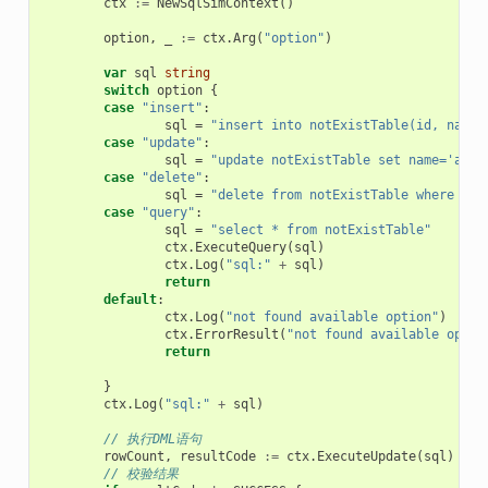
ctx
:=
NewSqlSimContext
()
option
,
_
:=
ctx
.
Arg
(
"option"
)
var
sql
string
switch
option
{
case
"insert"
:
sql
=
"insert into notExistTable(id, name)
case
"update"
:
sql
=
"update notExistTable set name='abc'
case
"delete"
:
sql
=
"delete from notExistTable where id=
case
"query"
:
sql
=
"select * from notExistTable"
ctx
.
ExecuteQuery
(
sql
)
ctx
.
Log
(
"sql:"
+
sql
)
return
default
:
ctx
.
Log
(
"not found available option"
)
ctx
.
ErrorResult
(
"not found available optio
return
}
ctx
.
Log
(
"sql:"
+
sql
)
// 执行DML语句
rowCount
,
resultCode
:=
ctx
.
ExecuteUpdate
(
sql
)
// 校验结果