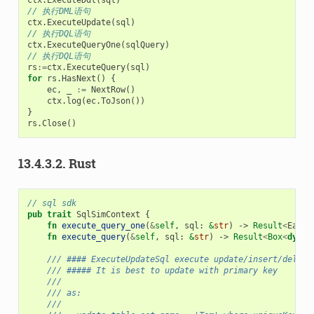
ctx
.
ExecuteDdl
(
sql
)
// 执行DML语句
ctx
.
ExecuteUpdate
(
sql
)
// 执行DQL语句
ctx
.
ExecuteQueryOne
(
sqlQuery
)
// 执行DQL语句
rs
:=
ctx
.
ExecuteQuery
(
sql
)
for
rs
.
HasNext
()
{
ec
,
_
:=
NextRow
()
ctx
.
log
(
ec
.
ToJson
())
}
rs
.
Close
()
13.4.3.2.
Rust
// sql sdk
pub
trait
SqlSimContext
{
fn
execute_query_one
(
&
self
,
sql
: 
&
str
)
-> 
Result
<
EasyC
fn
execute_query
(
&
self
,
sql
: 
&
str
)
-> 
Result
<
Box
<
dyn
R
/// #### ExecuteUpdateSql execute update/insert/delete
/// ##### It is best to update with primary key
///
/// as:
///