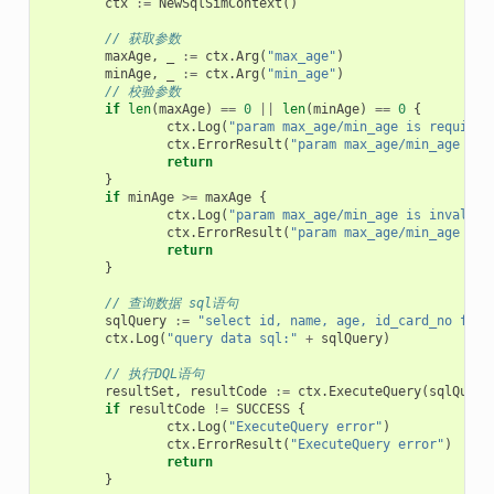
ctx
:=
NewSqlSimContext
()
// 获取参数
maxAge
,
_
:=
ctx
.
Arg
(
"max_age"
)
minAge
,
_
:=
ctx
.
Arg
(
"min_age"
)
// 校验参数
if
len
(
maxAge
)
==
0
||
len
(
minAge
)
==
0
{
ctx
.
Log
(
"param max_age/min_age is required
ctx
.
ErrorResult
(
"param max_age/min_age is 
return
}
if
minAge
>=
maxAge
{
ctx
.
Log
(
"param max_age/min_age is invalid"
ctx
.
ErrorResult
(
"param max_age/min_age is 
return
}
// 查询数据 sql语句
sqlQuery
:=
"select id, name, age, id_card_no from
ctx
.
Log
(
"query data sql:"
+
sqlQuery
)
// 执行DQL语句
resultSet
,
resultCode
:=
ctx
.
ExecuteQuery
(
sqlQuery
if
resultCode
!=
SUCCESS
{
ctx
.
Log
(
"ExecuteQuery error"
)
ctx
.
ErrorResult
(
"ExecuteQuery error"
)
return
}